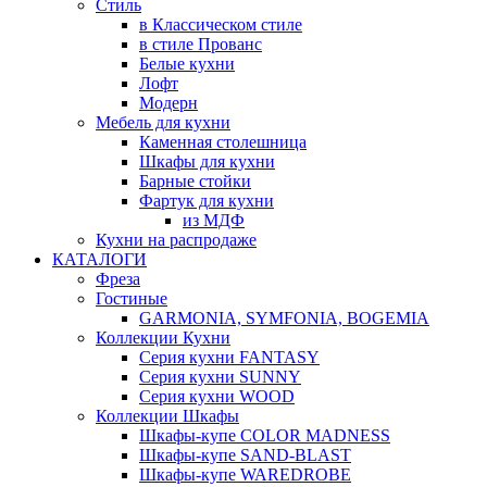
Стиль
в Классическом стиле
в стиле Прованс
Белые кухни
Лофт
Модерн
Мебель для кухни
Каменная столешница
Шкафы для кухни
Барные стойки
Фартук для кухни
из МДФ
Кухни на распродаже
КАТАЛОГИ
Фреза
Гостиные
GARMONIA, SYMFONIA, BOGEMIA
Коллекции Кухни
Серия кухни FANTASY
Серия кухни SUNNY
Серия кухни WOOD
Коллекции Шкафы
Шкафы-купе COLOR MADNESS
Шкафы-купе SAND-BLAST
Шкафы-купе WAREDROBE