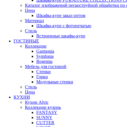
Шкафы-купе FURNITURE COLLECTIONS 
Каталог изображений пескоструйной обработки по 
Цена
Шкафы-купе заказ оптом
Материал
Шкафы-купе с фотопечатью
Стиль
Встроенные шкафы-купе
ГОСТИНЫЕ
Коллекции
Garmonia
Symfonia
Bogemia
Мебель для гостиной
Стенки
Горки
Модульные стенки
Стиль
Цена
КУХНИ
Кухни Alvic
Коллекции кухонь
FANTASY
SUNNY
CUTTER