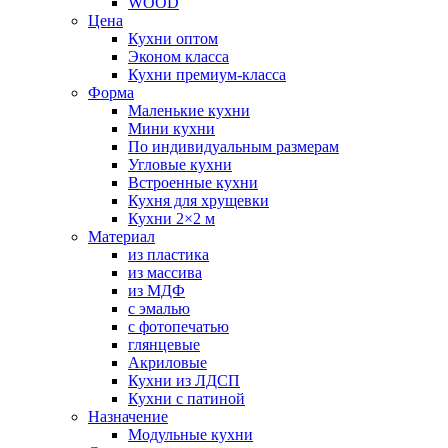
WOOD
Цена
Кухни оптом
Эконом класса
Кухни премиум-класса
Форма
Маленькие кухни
Мини кухни
По индивидуальным размерам
Угловые кухни
Встроенные кухни
Кухня для хрущевки
Кухни 2×2 м
Материал
из пластика
из массива
из МДФ
с эмалью
с фотопечатью
глянцевые
Акриловые
Кухни из ЛДСП
Кухни с патиной
Назначение
Модульные кухни