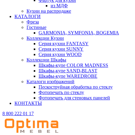
Фартук для кухни
из МДФ
Кухни на распродаже
КАТАЛОГИ
Фреза
Гостиные
GARMONIA, SYMFONIA, BOGEMIA
Коллекции Кухни
Серия кухни FANTASY
Серия кухни SUNNY
Серия кухни WOOD
Коллекции Шкафы
Шкафы-купе COLOR MADNESS
Шкафы-купе SAND-BLAST
Шкафы-купе WAREDROBE
Каталоги изображений
Пескоструйная обработка по стеклу
Фотопечать по стеклу
Фотопечать для стеновых панелей
КОНТАКТЫ
8 800 222 01 17