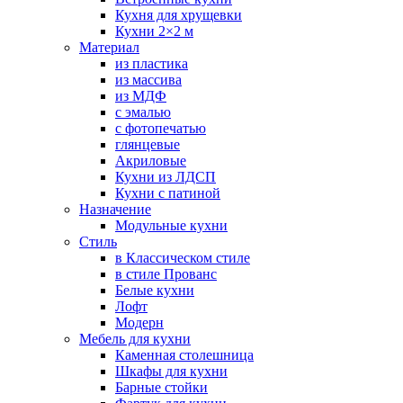
Кухня для хрущевки
Кухни 2×2 м
Материал
из пластика
из массива
из МДФ
с эмалью
с фотопечатью
глянцевые
Акриловые
Кухни из ЛДСП
Кухни с патиной
Назначение
Модульные кухни
Стиль
в Классическом стиле
в стиле Прованс
Белые кухни
Лофт
Модерн
Мебель для кухни
Каменная столешница
Шкафы для кухни
Барные стойки