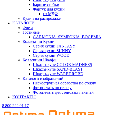
Барные стойки
Фартук для кухни
из МДФ
Кухни на распродаже
КАТАЛОГИ
Фреза
Гостиные
GARMONIA, SYMFONIA, BOGEMIA
Коллекции Кухни
Серия кухни FANTASY
Серия кухни SUNNY
Серия кухни WOOD
Коллекции Шкафы
Шкафы-купе COLOR MADNESS
Шкафы-купе SAND-BLAST
Шкафы-купе WAREDROBE
Каталоги изображений
Пескоструйная обработка по стеклу
Фотопечать по стеклу
Фотопечать для стеновых панелей
КОНТАКТЫ
8 800 222 01 17