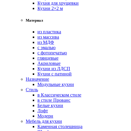
Кухня для хрущевки
Кухни 2×2 м
Материал
из пластика
из массива
из МДФ
с эмалью
с фотопечатью
глянцевые
Акриловые
Кухни из ЛДСП
Кухни с патиной
Назначение
Модульные кухни
Стиль
в Классическом стиле
в стиле Прованс
Белые кухни
Лофт
Модерн
Мебель для кухни
Каменная столешница