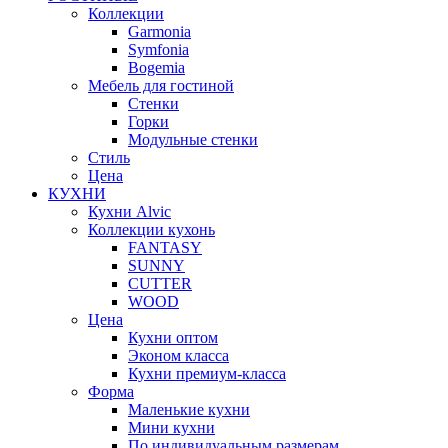
Коллекции
Garmonia
Symfonia
Bogemia
Мебель для гостиной
Стенки
Горки
Модульные стенки
Стиль
Цена
КУХНИ
Кухни Alvic
Коллекции кухонь
FANTASY
SUNNY
CUTTER
WOOD
Цена
Кухни оптом
Эконом класса
Кухни премиум-класса
Форма
Маленькие кухни
Мини кухни
По индивидуальным размерам