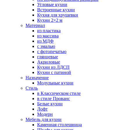
Угловые кухни
Встроенные кухни
Кухня для хрущевки
Кухни 2×2 м
Материал
из пластика
из массива
из МДФ
с эмалью
с фотопечатью
глянцевые
Акриловые
Кухни из ЛДСП
Кухни с патиной
Назначение
Модульные кухни
Стиль
в Классическом стиле
в стиле Прованс
Белые кухни
Лофт
Модерн
Мебель для кухни
Каменная столешница
Шкафы для кухни