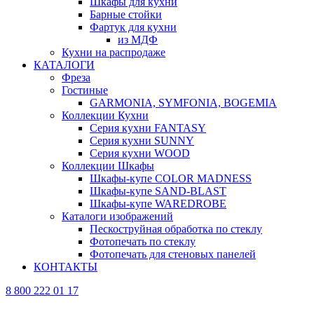
Шкафы для кухни
Барные стойки
Фартук для кухни
из МДФ
Кухни на распродаже
КАТАЛОГИ
Фреза
Гостиные
GARMONIA, SYMFONIA, BOGEMIA
Коллекции Кухни
Серия кухни FANTASY
Серия кухни SUNNY
Серия кухни WOOD
Коллекции Шкафы
Шкафы-купе COLOR MADNESS
Шкафы-купе SAND-BLAST
Шкафы-купе WAREDROBE
Каталоги изображений
Пескоструйная обработка по стеклу
Фотопечать по стеклу
Фотопечать для стеновых панелей
КОНТАКТЫ
8 800 222 01 17