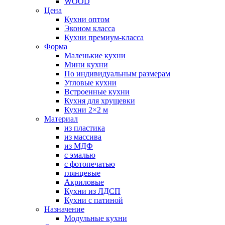
WOOD
Цена
Кухни оптом
Эконом класса
Кухни премиум-класса
Форма
Маленькие кухни
Мини кухни
По индивидуальным размерам
Угловые кухни
Встроенные кухни
Кухня для хрущевки
Кухни 2×2 м
Материал
из пластика
из массива
из МДФ
с эмалью
с фотопечатью
глянцевые
Акриловые
Кухни из ЛДСП
Кухни с патиной
Назначение
Модульные кухни