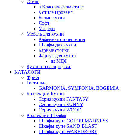
Стиль
в Классическом стиле
в стиле Прованс
Белые кухни
Лофт
Модерн
Мебель для кухни
Каменная столешница
Шкафы для кухни
Барные стойки
Фартук для кухни
из МДФ
Кухни на распродаже
КАТАЛОГИ
Фреза
Гостиные
GARMONIA, SYMFONIA, BOGEMIA
Коллекции Кухни
Серия кухни FANTASY
Серия кухни SUNNY
Серия кухни WOOD
Коллекции Шкафы
Шкафы-купе COLOR MADNESS
Шкафы-купе SAND-BLAST
Шкафы-купе WAREDROBE