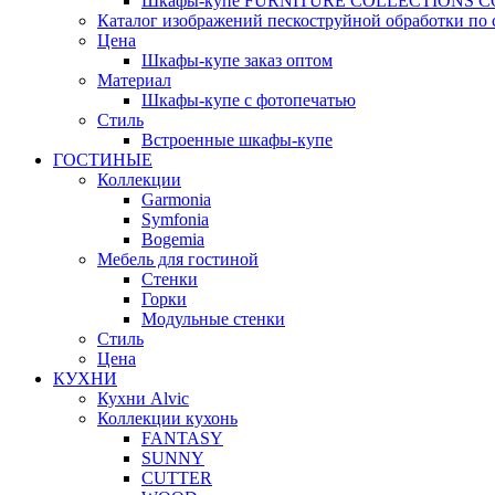
Шкафы-купе FURNITURE COLLECTIONS 
Каталог изображений пескоструйной обработки по 
Цена
Шкафы-купе заказ оптом
Материал
Шкафы-купе с фотопечатью
Стиль
Встроенные шкафы-купе
ГОСТИНЫЕ
Коллекции
Garmonia
Symfonia
Bogemia
Мебель для гостиной
Стенки
Горки
Модульные стенки
Стиль
Цена
КУХНИ
Кухни Alvic
Коллекции кухонь
FANTASY
SUNNY
CUTTER