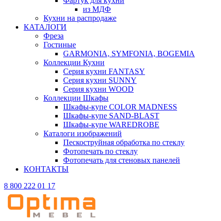
Фартук для кухни
из МДФ
Кухни на распродаже
КАТАЛОГИ
Фреза
Гостиные
GARMONIA, SYMFONIA, BOGEMIA
Коллекции Кухни
Серия кухни FANTASY
Серия кухни SUNNY
Серия кухни WOOD
Коллекции Шкафы
Шкафы-купе COLOR MADNESS
Шкафы-купе SAND-BLAST
Шкафы-купе WAREDROBE
Каталоги изображений
Пескоструйная обработка по стеклу
Фотопечать по стеклу
Фотопечать для стеновых панелей
КОНТАКТЫ
8 800 222 01 17