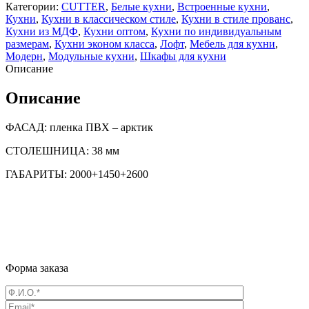
Категории:
CUTTER
,
Белые кухни
,
Встроенные кухни
,
Кухни
,
Кухни в классическом стиле
,
Кухни в стиле прованс
,
Кухни из МДФ
,
Кухни оптом
,
Кухни по индивидуальным
размерам
,
Кухни эконом класса
,
Лофт
,
Мебель для кухни
,
Модерн
,
Модульные кухни
,
Шкафы для кухни
Описание
Описание
ФАСАД: пленка ПВХ – арктик
СТОЛЕШНИЦА: 38 мм
ГАБАРИТЫ: 2000+1450+2600
Форма заказа