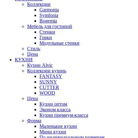
Коллекции
Garmonia
Symfonia
Bogemia
Мебель для гостиной
Стенки
Горки
Модульные стенки
Стиль
Цена
КУХНИ
Кухни Alvic
Коллекции кухонь
FANTASY
SUNNY
CUTTER
WOOD
Цена
Кухни оптом
Эконом класса
Кухни премиум-класса
Форма
Маленькие кухни
Мини кухни
По индивидуальным размерам