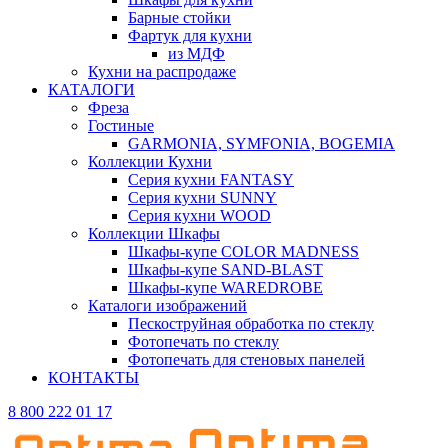
Барные стойки
Фартук для кухни
из МДФ
Кухни на распродаже
КАТАЛОГИ
Фреза
Гостиные
GARMONIA, SYMFONIA, BOGEMIA
Коллекции Кухни
Серия кухни FANTASY
Серия кухни SUNNY
Серия кухни WOOD
Коллекции Шкафы
Шкафы-купе COLOR MADNESS
Шкафы-купе SAND-BLAST
Шкафы-купе WAREDROBE
Каталоги изображений
Пескоструйная обработка по стеклу
Фотопечать по стеклу
Фотопечать для стеновых панелей
КОНТАКТЫ
8 800 222 01 17