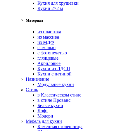
Кухня для хрущевки
Кухни 2×2 м
Материал
из пластика
из массива
из МДФ
с эмалью
с фотопечатью
глянцевые
Акриловые
Кухни из ЛДСП
Кухни с патиной
Назначение
Модульные кухни
Стиль
в Классическом стиле
в стиле Прованс
Белые кухни
Лофт
Модерн
Мебель для кухни
Каменная столешница