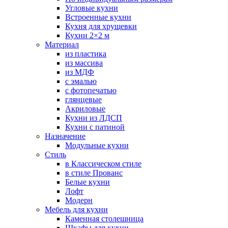
Угловые кухни
Встроенные кухни
Кухня для хрущевки
Кухни 2×2 м
Материал
из пластика
из массива
из МДФ
с эмалью
с фотопечатью
глянцевые
Акриловые
Кухни из ЛДСП
Кухни с патиной
Назначение
Модульные кухни
Стиль
в Классическом стиле
в стиле Прованс
Белые кухни
Лофт
Модерн
Мебель для кухни
Каменная столешница
Шкафы для кухни