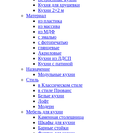
Кухня для хрущевки
Кухни 2×2 м
Материал
из пластика
из массива
из МДФ
с эмалью
с фотопечатью
глянцевые
Акриловые
Кухни из ЛДСП
Кухни с патиной
Назначение
Модульные кухни
Стиль
в Классическом стиле
в стиле Прованс
Белые кухни
Лофт
Модерн
Мебель для кухни
Каменная столешница
Шкафы для кухни
Барные стойки