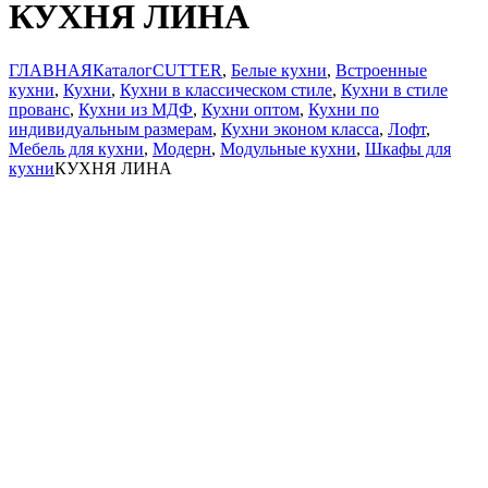
КУХНЯ ЛИНА
ГЛАВНАЯ
Каталог
CUTTER
,
Белые кухни
,
Встроенные
кухни
,
Кухни
,
Кухни в классическом стиле
,
Кухни в стиле
прованс
,
Кухни из МДФ
,
Кухни оптом
,
Кухни по
индивидуальным размерам
,
Кухни эконом класса
,
Лофт
,
Мебель для кухни
,
Модерн
,
Модульные кухни
,
Шкафы для
кухни
КУХНЯ ЛИНА