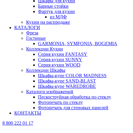
Шкафы для кухни
Барные стойки
Фартук для кухни
из МДФ
Кухни на распродаже
КАТАЛОГИ
Фреза
Гостиные
GARMONIA, SYMFONIA, BOGEMIA
Коллекции Кухни
Серия кухни FANTASY
Серия кухни SUNNY
Серия кухни WOOD
Коллекции Шкафы
Шкафы-купе COLOR MADNESS
Шкафы-купе SAND-BLAST
Шкафы-купе WAREDROBE
Каталоги изображений
Пескоструйная обработка по стеклу
Фотопечать по стеклу
Фотопечать для стеновых панелей
КОНТАКТЫ
8 800 222 01 17