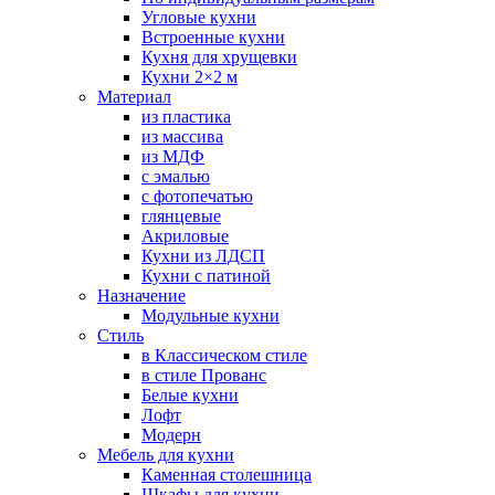
Угловые кухни
Встроенные кухни
Кухня для хрущевки
Кухни 2×2 м
Материал
из пластика
из массива
из МДФ
с эмалью
с фотопечатью
глянцевые
Акриловые
Кухни из ЛДСП
Кухни с патиной
Назначение
Модульные кухни
Стиль
в Классическом стиле
в стиле Прованс
Белые кухни
Лофт
Модерн
Мебель для кухни
Каменная столешница
Шкафы для кухни