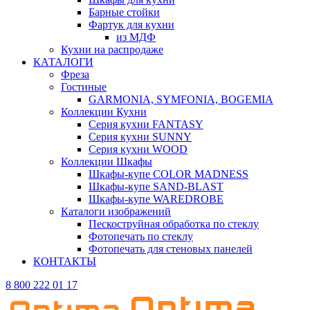
Барные стойки
Фартук для кухни
из МДФ
Кухни на распродаже
КАТАЛОГИ
Фреза
Гостиные
GARMONIA, SYMFONIA, BOGEMIA
Коллекции Кухни
Серия кухни FANTASY
Серия кухни SUNNY
Серия кухни WOOD
Коллекции Шкафы
Шкафы-купе COLOR MADNESS
Шкафы-купе SAND-BLAST
Шкафы-купе WAREDROBE
Каталоги изображений
Пескоструйная обработка по стеклу
Фотопечать по стеклу
Фотопечать для стеновых панелей
КОНТАКТЫ
8 800 222 01 17