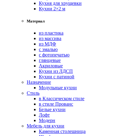
Кухня для хрущевки
Кухни 2×2 м
Материал
из пластика
из массива
из МДФ
с эмалью
с фотопечатью
глянцевые
Акриловые
Кухни из ЛДСП
Кухни с патиной
Назначение
Модульные кухни
Стиль
в Классическом стиле
в стиле Прованс
Белые кухни
Лофт
Модерн
Мебель для кухни
Каменная столешница