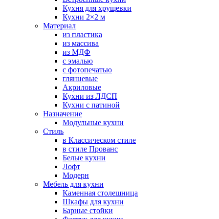
Кухня для хрущевки
Кухни 2×2 м
Материал
из пластика
из массива
из МДФ
с эмалью
с фотопечатью
глянцевые
Акриловые
Кухни из ЛДСП
Кухни с патиной
Назначение
Модульные кухни
Стиль
в Классическом стиле
в стиле Прованс
Белые кухни
Лофт
Модерн
Мебель для кухни
Каменная столешница
Шкафы для кухни
Барные стойки