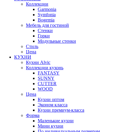
Коллекции
Garmonia
Symfonia
Bogemia
Мебель для гостиной
Стенки
Горки
Модульные стенки
Стиль
Цена
КУХНИ
Кухни Alvic
Коллекции кухонь
FANTASY
SUNNY
CUTTER
WOOD
Цена
Кухни оптом
Эконом класса
Кухни премиум-класса
Форма
Маленькие кухни
Мини кухни
По индивидуальным размерам