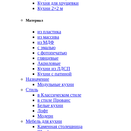
Кухня для хрущевки
Кухни 2×2 м
Материал
из пластика
из массива
из МДФ
с эмалью
с фотопечатью
глянцевые
Акриловые
Кухни из ЛДСП
Кухни с патиной
Назначение
Модульные кухни
Стиль
в Классическом стиле
в стиле Прованс
Белые кухни
Лофт
Модерн
Мебель для кухни
Каменная столешница