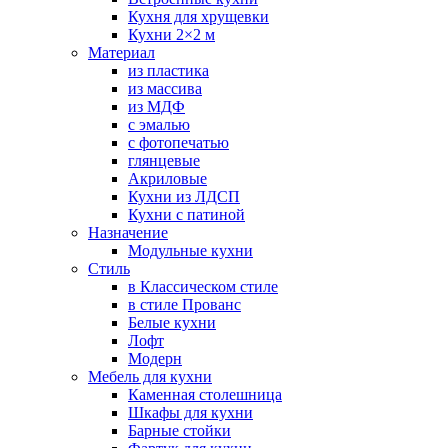
Кухня для хрущевки
Кухни 2×2 м
Материал
из пластика
из массива
из МДФ
с эмалью
с фотопечатью
глянцевые
Акриловые
Кухни из ЛДСП
Кухни с патиной
Назначение
Модульные кухни
Стиль
в Классическом стиле
в стиле Прованс
Белые кухни
Лофт
Модерн
Мебель для кухни
Каменная столешница
Шкафы для кухни
Барные стойки