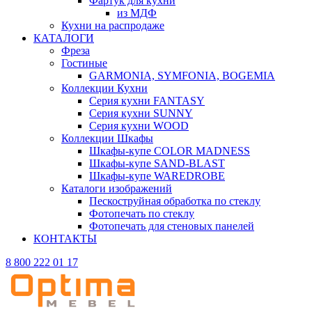
Фартук для кухни
из МДФ
Кухни на распродаже
КАТАЛОГИ
Фреза
Гостиные
GARMONIA, SYMFONIA, BOGEMIA
Коллекции Кухни
Серия кухни FANTASY
Серия кухни SUNNY
Серия кухни WOOD
Коллекции Шкафы
Шкафы-купе COLOR MADNESS
Шкафы-купе SAND-BLAST
Шкафы-купе WAREDROBE
Каталоги изображений
Пескоструйная обработка по стеклу
Фотопечать по стеклу
Фотопечать для стеновых панелей
КОНТАКТЫ
8 800 222 01 17