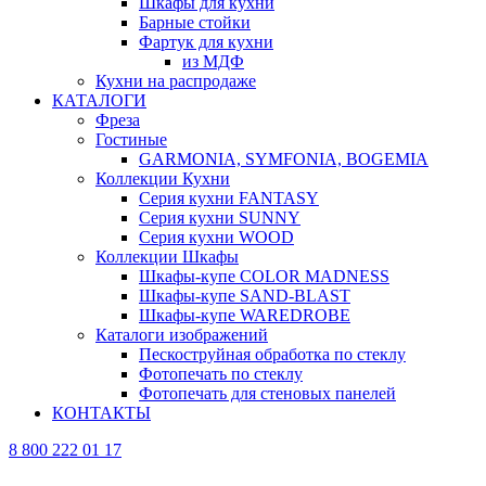
Шкафы для кухни
Барные стойки
Фартук для кухни
из МДФ
Кухни на распродаже
КАТАЛОГИ
Фреза
Гостиные
GARMONIA, SYMFONIA, BOGEMIA
Коллекции Кухни
Серия кухни FANTASY
Серия кухни SUNNY
Серия кухни WOOD
Коллекции Шкафы
Шкафы-купе COLOR MADNESS
Шкафы-купе SAND-BLAST
Шкафы-купе WAREDROBE
Каталоги изображений
Пескоструйная обработка по стеклу
Фотопечать по стеклу
Фотопечать для стеновых панелей
КОНТАКТЫ
8 800 222 01 17