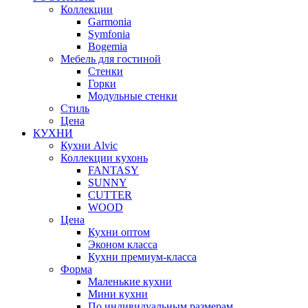
Коллекции
Garmonia
Symfonia
Bogemia
Мебель для гостиной
Стенки
Горки
Модульные стенки
Стиль
Цена
КУХНИ
Кухни Alvic
Коллекции кухонь
FANTASY
SUNNY
CUTTER
WOOD
Цена
Кухни оптом
Эконом класса
Кухни премиум-класса
Форма
Маленькие кухни
Мини кухни
По индивидуальным размерам