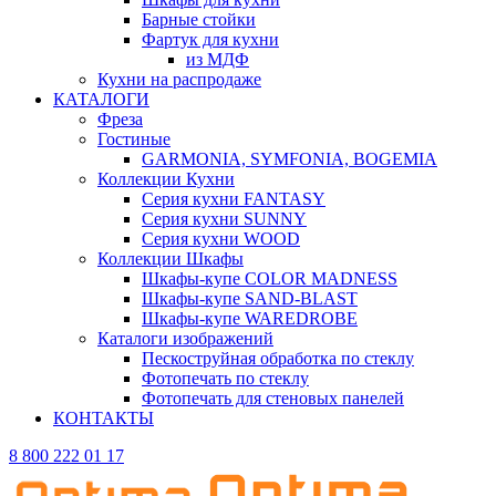
Барные стойки
Фартук для кухни
из МДФ
Кухни на распродаже
КАТАЛОГИ
Фреза
Гостиные
GARMONIA, SYMFONIA, BOGEMIA
Коллекции Кухни
Серия кухни FANTASY
Серия кухни SUNNY
Серия кухни WOOD
Коллекции Шкафы
Шкафы-купе COLOR MADNESS
Шкафы-купе SAND-BLAST
Шкафы-купе WAREDROBE
Каталоги изображений
Пескоструйная обработка по стеклу
Фотопечать по стеклу
Фотопечать для стеновых панелей
КОНТАКТЫ
8 800 222 01 17