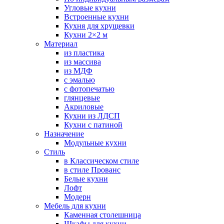
Угловые кухни
Встроенные кухни
Кухня для хрущевки
Кухни 2×2 м
Материал
из пластика
из массива
из МДФ
с эмалью
с фотопечатью
глянцевые
Акриловые
Кухни из ЛДСП
Кухни с патиной
Назначение
Модульные кухни
Стиль
в Классическом стиле
в стиле Прованс
Белые кухни
Лофт
Модерн
Мебель для кухни
Каменная столешница
Шкафы для кухни