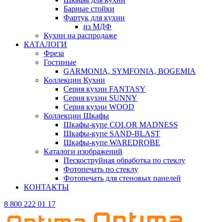
Барные стойки
Фартук для кухни
из МДФ
Кухни на распродаже
КАТАЛОГИ
Фреза
Гостиные
GARMONIA, SYMFONIA, BOGEMIA
Коллекции Кухни
Серия кухни FANTASY
Серия кухни SUNNY
Серия кухни WOOD
Коллекции Шкафы
Шкафы-купе COLOR MADNESS
Шкафы-купе SAND-BLAST
Шкафы-купе WAREDROBE
Каталоги изображений
Пескоструйная обработка по стеклу
Фотопечать по стеклу
Фотопечать для стеновых панелей
КОНТАКТЫ
8 800 222 01 17