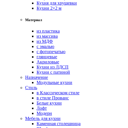
Кухня для хрущевки
Кухни 2×2 м
Материал
из пластика
из массива
из МДФ
с эмалью
с фотопечатью
глянцевые
Акриловые
Кухни из ЛДСП
Кухни с патиной
Назначение
Модульные кухни
Стиль
в Классическом стиле
в стиле Прованс
Белые кухни
Лофт
Модерн
Мебель для кухни
Каменная столешница