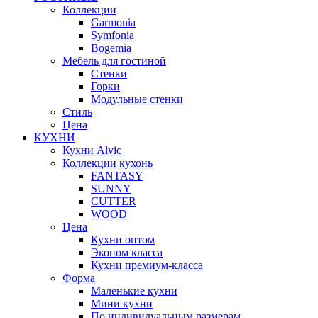
Коллекции
Garmonia
Symfonia
Bogemia
Мебель для гостиной
Стенки
Горки
Модульные стенки
Стиль
Цена
КУХНИ
Кухни Alvic
Коллекции кухонь
FANTASY
SUNNY
CUTTER
WOOD
Цена
Кухни оптом
Эконом класса
Кухни премиум-класса
Форма
Маленькие кухни
Мини кухни
По индивидуальным размерам