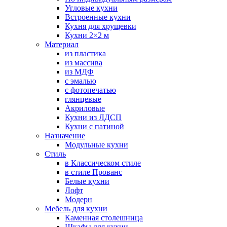
Угловые кухни
Встроенные кухни
Кухня для хрущевки
Кухни 2×2 м
Материал
из пластика
из массива
из МДФ
с эмалью
с фотопечатью
глянцевые
Акриловые
Кухни из ЛДСП
Кухни с патиной
Назначение
Модульные кухни
Стиль
в Классическом стиле
в стиле Прованс
Белые кухни
Лофт
Модерн
Мебель для кухни
Каменная столешница
Шкафы для кухни