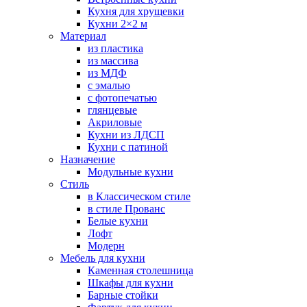
Кухня для хрущевки
Кухни 2×2 м
Материал
из пластика
из массива
из МДФ
с эмалью
с фотопечатью
глянцевые
Акриловые
Кухни из ЛДСП
Кухни с патиной
Назначение
Модульные кухни
Стиль
в Классическом стиле
в стиле Прованс
Белые кухни
Лофт
Модерн
Мебель для кухни
Каменная столешница
Шкафы для кухни
Барные стойки