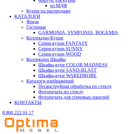
Фартук для кухни
из МДФ
Кухни на распродаже
КАТАЛОГИ
Фреза
Гостиные
GARMONIA, SYMFONIA, BOGEMIA
Коллекции Кухни
Серия кухни FANTASY
Серия кухни SUNNY
Серия кухни WOOD
Коллекции Шкафы
Шкафы-купе COLOR MADNESS
Шкафы-купе SAND-BLAST
Шкафы-купе WAREDROBE
Каталоги изображений
Пескоструйная обработка по стеклу
Фотопечать по стеклу
Фотопечать для стеновых панелей
КОНТАКТЫ
8 800 222 01 17