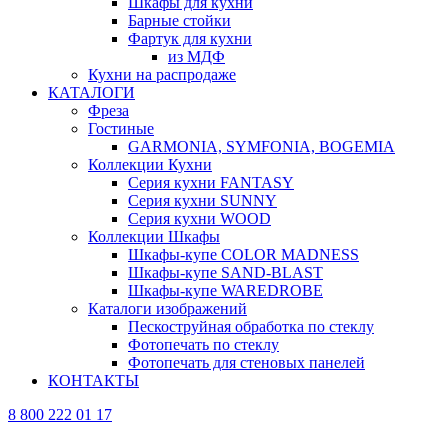
Шкафы для кухни
Барные стойки
Фартук для кухни
из МДФ
Кухни на распродаже
КАТАЛОГИ
Фреза
Гостиные
GARMONIA, SYMFONIA, BOGEMIA
Коллекции Кухни
Серия кухни FANTASY
Серия кухни SUNNY
Серия кухни WOOD
Коллекции Шкафы
Шкафы-купе COLOR MADNESS
Шкафы-купе SAND-BLAST
Шкафы-купе WAREDROBE
Каталоги изображений
Пескоструйная обработка по стеклу
Фотопечать по стеклу
Фотопечать для стеновых панелей
КОНТАКТЫ
8 800 222 01 17