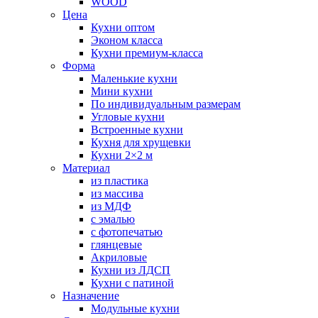
WOOD
Цена
Кухни оптом
Эконом класса
Кухни премиум-класса
Форма
Маленькие кухни
Мини кухни
По индивидуальным размерам
Угловые кухни
Встроенные кухни
Кухня для хрущевки
Кухни 2×2 м
Материал
из пластика
из массива
из МДФ
с эмалью
с фотопечатью
глянцевые
Акриловые
Кухни из ЛДСП
Кухни с патиной
Назначение
Модульные кухни