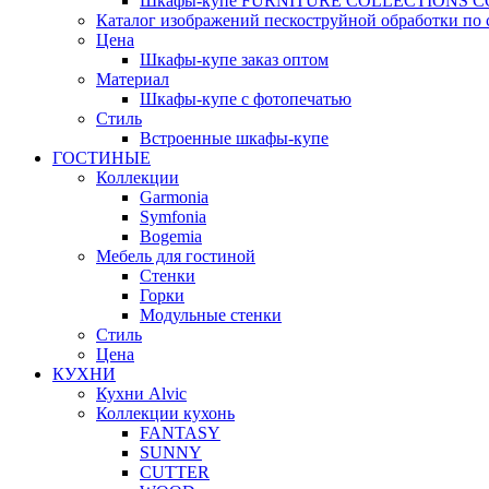
Шкафы-купе FURNITURE COLLECTIONS 
Каталог изображений пескоструйной обработки по 
Цена
Шкафы-купе заказ оптом
Материал
Шкафы-купе с фотопечатью
Стиль
Встроенные шкафы-купе
ГОСТИНЫЕ
Коллекции
Garmonia
Symfonia
Bogemia
Мебель для гостиной
Стенки
Горки
Модульные стенки
Стиль
Цена
КУХНИ
Кухни Alvic
Коллекции кухонь
FANTASY
SUNNY
CUTTER