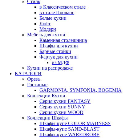
Стиль
в Классическом стиле
в стиле Прованс
Белые кухни
Лофт
Модерн
Мебель для кухни
Каменная столешница
Шкафы для кухни
Барные стойки
Фартук для кухни
из МДФ
Кухни на распродаже
КАТАЛОГИ
Фреза
Гостиные
GARMONIA, SYMFONIA, BOGEMIA
Коллекции Кухни
Серия кухни FANTASY
Серия кухни SUNNY
Серия кухни WOOD
Коллекции Шкафы
Шкафы-купе COLOR MADNESS
Шкафы-купе SAND-BLAST
Шкафы-купе WAREDROBE