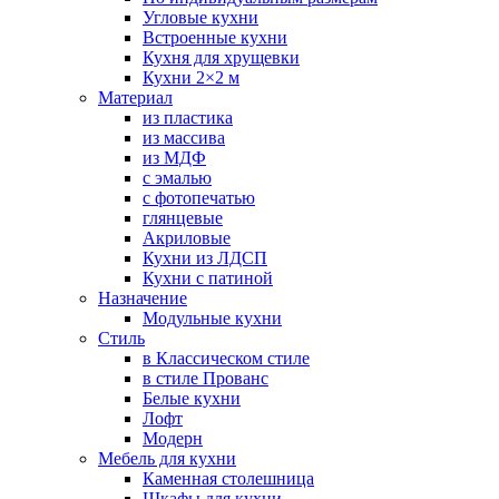
Угловые кухни
Встроенные кухни
Кухня для хрущевки
Кухни 2×2 м
Материал
из пластика
из массива
из МДФ
с эмалью
с фотопечатью
глянцевые
Акриловые
Кухни из ЛДСП
Кухни с патиной
Назначение
Модульные кухни
Стиль
в Классическом стиле
в стиле Прованс
Белые кухни
Лофт
Модерн
Мебель для кухни
Каменная столешница
Шкафы для кухни