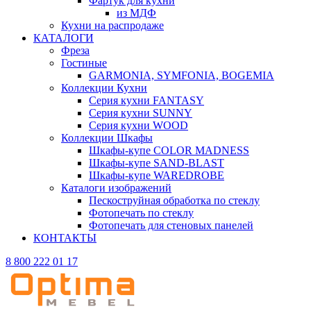
Фартук для кухни
из МДФ
Кухни на распродаже
КАТАЛОГИ
Фреза
Гостиные
GARMONIA, SYMFONIA, BOGEMIA
Коллекции Кухни
Серия кухни FANTASY
Серия кухни SUNNY
Серия кухни WOOD
Коллекции Шкафы
Шкафы-купе COLOR MADNESS
Шкафы-купе SAND-BLAST
Шкафы-купе WAREDROBE
Каталоги изображений
Пескоструйная обработка по стеклу
Фотопечать по стеклу
Фотопечать для стеновых панелей
КОНТАКТЫ
8 800 222 01 17