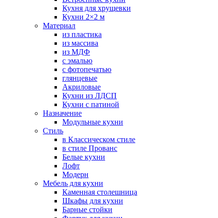
Кухня для хрущевки
Кухни 2×2 м
Материал
из пластика
из массива
из МДФ
с эмалью
с фотопечатью
глянцевые
Акриловые
Кухни из ЛДСП
Кухни с патиной
Назначение
Модульные кухни
Стиль
в Классическом стиле
в стиле Прованс
Белые кухни
Лофт
Модерн
Мебель для кухни
Каменная столешница
Шкафы для кухни
Барные стойки