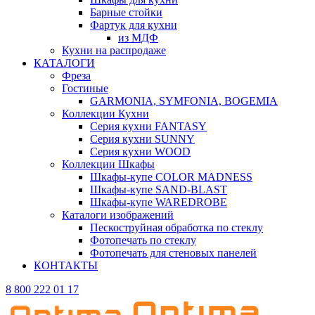
Барные стойки
Фартук для кухни
из МДФ
Кухни на распродаже
КАТАЛОГИ
Фреза
Гостиные
GARMONIA, SYMFONIA, BOGEMIA
Коллекции Кухни
Серия кухни FANTASY
Серия кухни SUNNY
Серия кухни WOOD
Коллекции Шкафы
Шкафы-купе COLOR MADNESS
Шкафы-купе SAND-BLAST
Шкафы-купе WAREDROBE
Каталоги изображений
Пескоструйная обработка по стеклу
Фотопечать по стеклу
Фотопечать для стеновых панелей
КОНТАКТЫ
8 800 222 01 17