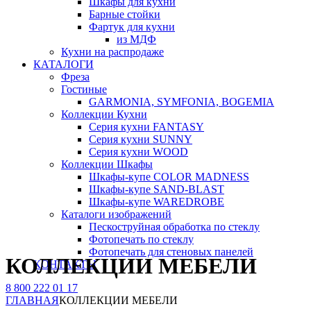
Шкафы для кухни
Барные стойки
Фартук для кухни
из МДФ
Кухни на распродаже
КАТАЛОГИ
Фреза
Гостиные
GARMONIA, SYMFONIA, BOGEMIA
Коллекции Кухни
Серия кухни FANTASY
Серия кухни SUNNY
Серия кухни WOOD
Коллекции Шкафы
Шкафы-купе COLOR MADNESS
Шкафы-купе SAND-BLAST
Шкафы-купе WAREDROBE
Каталоги изображений
Пескоструйная обработка по стеклу
Фотопечать по стеклу
Фотопечать для стеновых панелей
КОЛЛЕКЦИИ МЕБЕЛИ
КОНТАКТЫ
8 800 222 01 17
ГЛАВНАЯ
КОЛЛЕКЦИИ МЕБЕЛИ