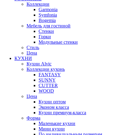
Коллекции
Garmonia
Symfonia
Bogemia
Мебель для гостиной
Стенки
Горки
Модульные стенки
Стиль
Цена
КУХНИ
Кухни Alvic
Коллекции кухонь
FANTASY
SUNNY
CUTTER
WOOD
Цена
Кухни оптом
Эконом класса
Кухни премиум-класса
Форма
Маленькие кухни
Мини кухни
По индивидуальным размерам