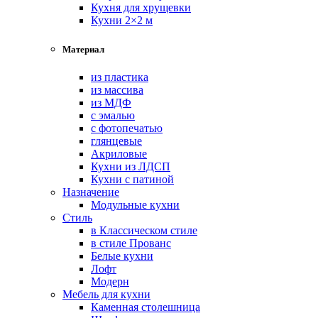
Кухня для хрущевки
Кухни 2×2 м
Материал
из пластика
из массива
из МДФ
с эмалью
с фотопечатью
глянцевые
Акриловые
Кухни из ЛДСП
Кухни с патиной
Назначение
Модульные кухни
Стиль
в Классическом стиле
в стиле Прованс
Белые кухни
Лофт
Модерн
Мебель для кухни
Каменная столешница