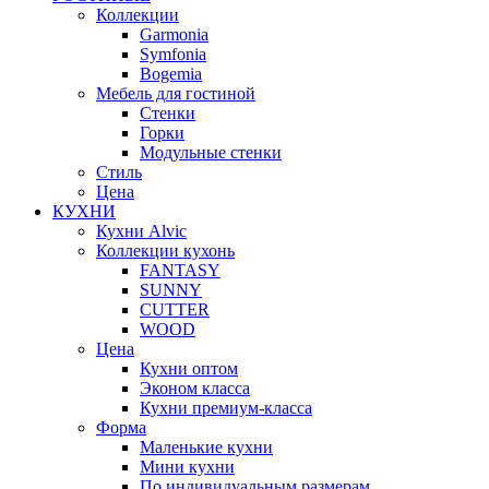
Коллекции
Garmonia
Symfonia
Bogemia
Мебель для гостиной
Стенки
Горки
Модульные стенки
Стиль
Цена
КУХНИ
Кухни Alvic
Коллекции кухонь
FANTASY
SUNNY
CUTTER
WOOD
Цена
Кухни оптом
Эконом класса
Кухни премиум-класса
Форма
Маленькие кухни
Мини кухни
По индивидуальным размерам