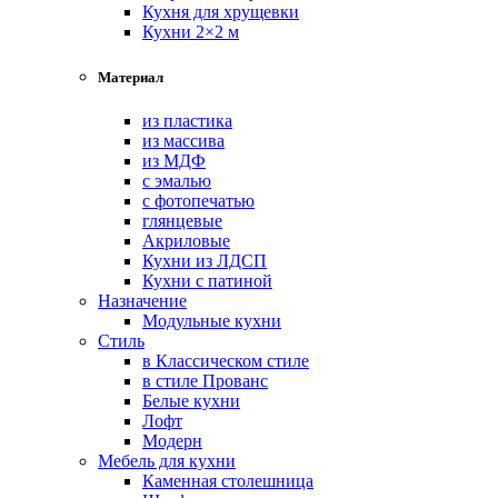
Кухня для хрущевки
Кухни 2×2 м
Материал
из пластика
из массива
из МДФ
с эмалью
с фотопечатью
глянцевые
Акриловые
Кухни из ЛДСП
Кухни с патиной
Назначение
Модульные кухни
Стиль
в Классическом стиле
в стиле Прованс
Белые кухни
Лофт
Модерн
Мебель для кухни
Каменная столешница