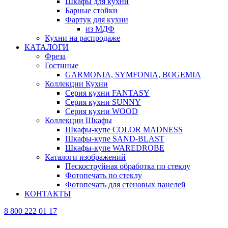
Шкафы для кухни
Барные стойки
Фартук для кухни
из МДФ
Кухни на распродаже
КАТАЛОГИ
Фреза
Гостиные
GARMONIA, SYMFONIA, BOGEMIA
Коллекции Кухни
Серия кухни FANTASY
Серия кухни SUNNY
Серия кухни WOOD
Коллекции Шкафы
Шкафы-купе COLOR MADNESS
Шкафы-купе SAND-BLAST
Шкафы-купе WAREDROBE
Каталоги изображений
Пескоструйная обработка по стеклу
Фотопечать по стеклу
Фотопечать для стеновых панелей
КОНТАКТЫ
8 800 222 01 17