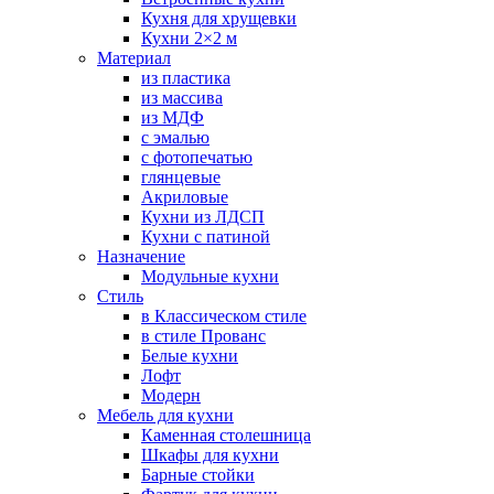
Кухня для хрущевки
Кухни 2×2 м
Материал
из пластика
из массива
из МДФ
с эмалью
с фотопечатью
глянцевые
Акриловые
Кухни из ЛДСП
Кухни с патиной
Назначение
Модульные кухни
Стиль
в Классическом стиле
в стиле Прованс
Белые кухни
Лофт
Модерн
Мебель для кухни
Каменная столешница
Шкафы для кухни
Барные стойки