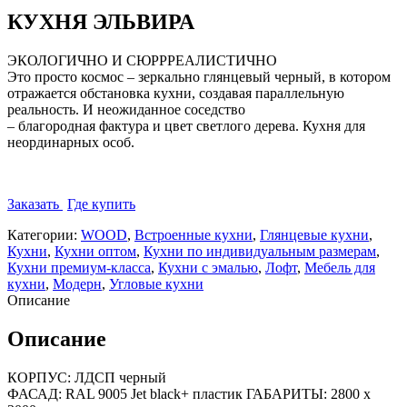
КУХНЯ ЭЛЬВИРА
ЭКОЛОГИЧНО И СЮРРРЕАЛИСТИЧНО
Это просто космос – зеркально глянцевый черный, в котором
отражается обстановка кухни, создавая параллельную
реальность. И неожиданное соседство
– благородная фактура и цвет светлого дерева. Кухня для
неординарных особ.
Заказать
Где купить
Категории:
WOOD
,
Встроенные кухни
,
Глянцевые кухни
,
Кухни
,
Кухни оптом
,
Кухни по индивидуальным размерам
,
Кухни премиум-класса
,
Кухни с эмалью
,
Лофт
,
Мебель для
кухни
,
Модерн
,
Угловые кухни
Описание
Описание
КОРПУС: ЛДСП черный
ФАСАД: RAL 9005 Jet black+ пластик ГАБАРИТЫ: 2800 х