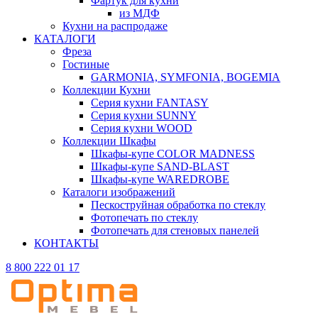
Фартук для кухни
из МДФ
Кухни на распродаже
КАТАЛОГИ
Фреза
Гостиные
GARMONIA, SYMFONIA, BOGEMIA
Коллекции Кухни
Серия кухни FANTASY
Серия кухни SUNNY
Серия кухни WOOD
Коллекции Шкафы
Шкафы-купе COLOR MADNESS
Шкафы-купе SAND-BLAST
Шкафы-купе WAREDROBE
Каталоги изображений
Пескоструйная обработка по стеклу
Фотопечать по стеклу
Фотопечать для стеновых панелей
КОНТАКТЫ
8 800 222 01 17