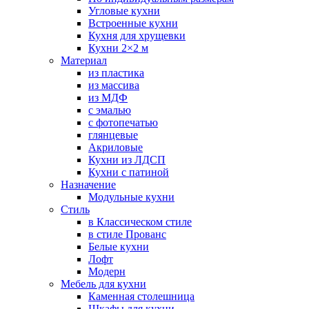
Угловые кухни
Встроенные кухни
Кухня для хрущевки
Кухни 2×2 м
Материал
из пластика
из массива
из МДФ
с эмалью
с фотопечатью
глянцевые
Акриловые
Кухни из ЛДСП
Кухни с патиной
Назначение
Модульные кухни
Стиль
в Классическом стиле
в стиле Прованс
Белые кухни
Лофт
Модерн
Мебель для кухни
Каменная столешница
Шкафы для кухни