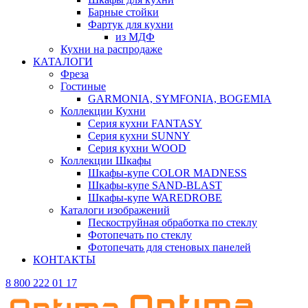
Барные стойки
Фартук для кухни
из МДФ
Кухни на распродаже
КАТАЛОГИ
Фреза
Гостиные
GARMONIA, SYMFONIA, BOGEMIA
Коллекции Кухни
Серия кухни FANTASY
Серия кухни SUNNY
Серия кухни WOOD
Коллекции Шкафы
Шкафы-купе COLOR MADNESS
Шкафы-купе SAND-BLAST
Шкафы-купе WAREDROBE
Каталоги изображений
Пескоструйная обработка по стеклу
Фотопечать по стеклу
Фотопечать для стеновых панелей
КОНТАКТЫ
8 800 222 01 17