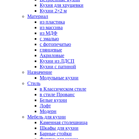
Кухня для хрущевки
Кухни 2×2 м
Материал
из пластика
из массива
из МДФ
с эмалью
с фотопечатью
глянцевые
Акриловые
Кухни из ЛДСП
Кухни с патиной
Назначение
Модульные кухни
Стиль
в Классическом стиле
в стиле Прованс
Белые кухни
Лофт
Модерн
Мебель для кухни
Каменная столешница
Шкафы для кухни
Барные стойки