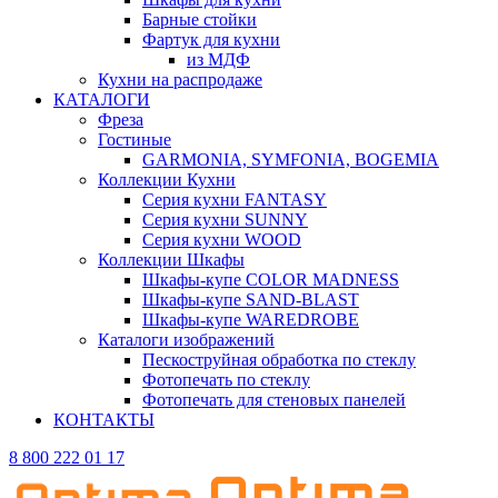
Барные стойки
Фартук для кухни
из МДФ
Кухни на распродаже
КАТАЛОГИ
Фреза
Гостиные
GARMONIA, SYMFONIA, BOGEMIA
Коллекции Кухни
Серия кухни FANTASY
Серия кухни SUNNY
Серия кухни WOOD
Коллекции Шкафы
Шкафы-купе COLOR MADNESS
Шкафы-купе SAND-BLAST
Шкафы-купе WAREDROBE
Каталоги изображений
Пескоструйная обработка по стеклу
Фотопечать по стеклу
Фотопечать для стеновых панелей
КОНТАКТЫ
8 800 222 01 17