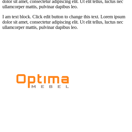
dolor sit amet, consectetur adipiscing elit. Ut elit tellus, luctus nec
ullamcorper mattis, pulvinar dapibus leo.
I am text block. Click edit button to change this text. Lorem ipsum
dolor sit amet, consectetur adipiscing elit. Ut elit tellus, luctus nec
ullamcorper mattis, pulvinar dapibus leo.
Мебельное
производство