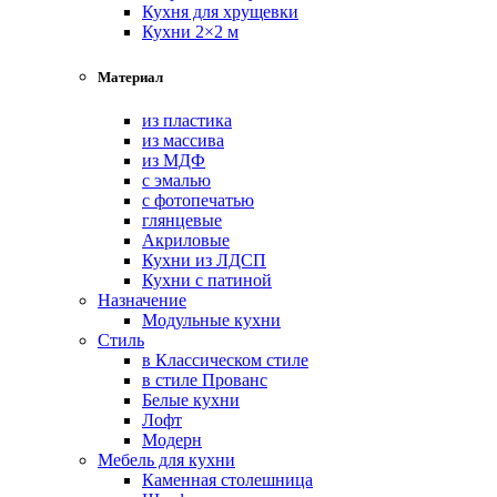
Кухня для хрущевки
Кухни 2×2 м
Материал
из пластика
из массива
из МДФ
с эмалью
с фотопечатью
глянцевые
Акриловые
Кухни из ЛДСП
Кухни с патиной
Назначение
Модульные кухни
Стиль
в Классическом стиле
в стиле Прованс
Белые кухни
Лофт
Модерн
Мебель для кухни
Каменная столешница