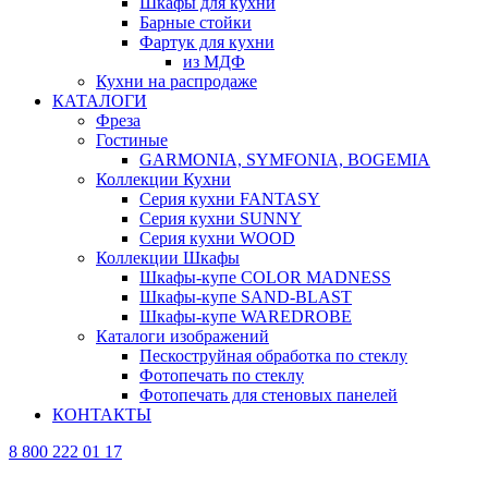
Шкафы для кухни
Барные стойки
Фартук для кухни
из МДФ
Кухни на распродаже
КАТАЛОГИ
Фреза
Гостиные
GARMONIA, SYMFONIA, BOGEMIA
Коллекции Кухни
Серия кухни FANTASY
Серия кухни SUNNY
Серия кухни WOOD
Коллекции Шкафы
Шкафы-купе COLOR MADNESS
Шкафы-купе SAND-BLAST
Шкафы-купе WAREDROBE
Каталоги изображений
Пескоструйная обработка по стеклу
Фотопечать по стеклу
Фотопечать для стеновых панелей
КОНТАКТЫ
8 800 222 01 17