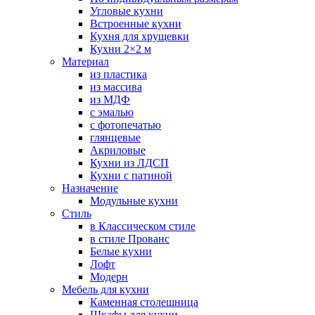
Угловые кухни
Встроенные кухни
Кухня для хрущевки
Кухни 2×2 м
Материал
из пластика
из массива
из МДФ
с эмалью
с фотопечатью
глянцевые
Акриловые
Кухни из ЛДСП
Кухни с патиной
Назначение
Модульные кухни
Стиль
в Классическом стиле
в стиле Прованс
Белые кухни
Лофт
Модерн
Мебель для кухни
Каменная столешница
Шкафы для кухни