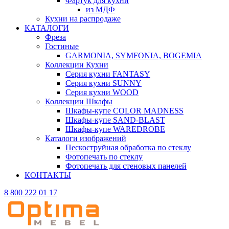
Фартук для кухни
из МДФ
Кухни на распродаже
КАТАЛОГИ
Фреза
Гостиные
GARMONIA, SYMFONIA, BOGEMIA
Коллекции Кухни
Серия кухни FANTASY
Серия кухни SUNNY
Серия кухни WOOD
Коллекции Шкафы
Шкафы-купе COLOR MADNESS
Шкафы-купе SAND-BLAST
Шкафы-купе WAREDROBE
Каталоги изображений
Пескоструйная обработка по стеклу
Фотопечать по стеклу
Фотопечать для стеновых панелей
КОНТАКТЫ
8 800 222 01 17