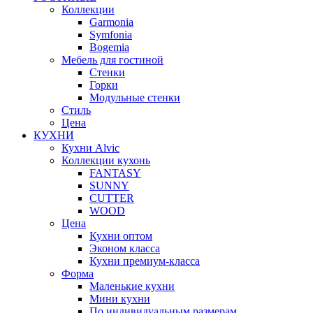
Коллекции
Garmonia
Symfonia
Bogemia
Мебель для гостиной
Стенки
Горки
Модульные стенки
Стиль
Цена
КУХНИ
Кухни Alvic
Коллекции кухонь
FANTASY
SUNNY
CUTTER
WOOD
Цена
Кухни оптом
Эконом класса
Кухни премиум-класса
Форма
Маленькие кухни
Мини кухни
По индивидуальным размерам