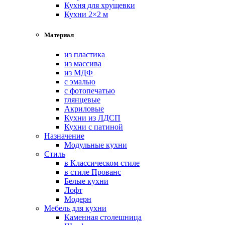
Кухня для хрущевки
Кухни 2×2 м
Материал
из пластика
из массива
из МДФ
с эмалью
с фотопечатью
глянцевые
Акриловые
Кухни из ЛДСП
Кухни с патиной
Назначение
Модульные кухни
Стиль
в Классическом стиле
в стиле Прованс
Белые кухни
Лофт
Модерн
Мебель для кухни
Каменная столешница