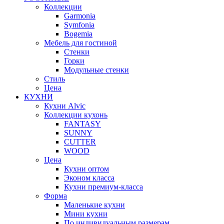
Коллекции
Garmonia
Symfonia
Bogemia
Мебель для гостиной
Стенки
Горки
Модульные стенки
Стиль
Цена
КУХНИ
Кухни Alvic
Коллекции кухонь
FANTASY
SUNNY
CUTTER
WOOD
Цена
Кухни оптом
Эконом класса
Кухни премиум-класса
Форма
Маленькие кухни
Мини кухни
По индивидуальным размерам