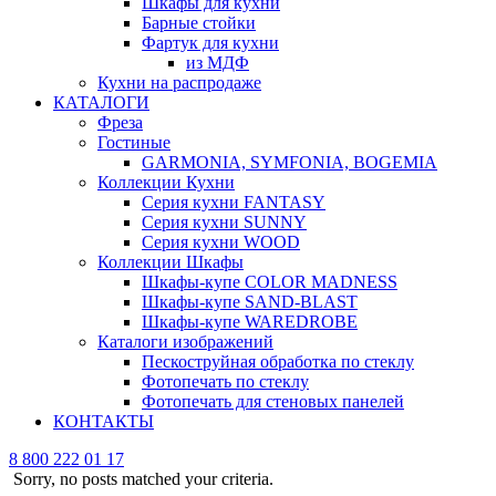
Шкафы для кухни
Барные стойки
Фартук для кухни
из МДФ
Кухни на распродаже
КАТАЛОГИ
Фреза
Гостиные
GARMONIA, SYMFONIA, BOGEMIA
Коллекции Кухни
Серия кухни FANTASY
Серия кухни SUNNY
Серия кухни WOOD
Коллекции Шкафы
Шкафы-купе COLOR MADNESS
Шкафы-купе SAND-BLAST
Шкафы-купе WAREDROBE
Каталоги изображений
Пескоструйная обработка по стеклу
Фотопечать по стеклу
Фотопечать для стеновых панелей
КОНТАКТЫ
8 800 222 01 17
Sorry, no posts matched your criteria.