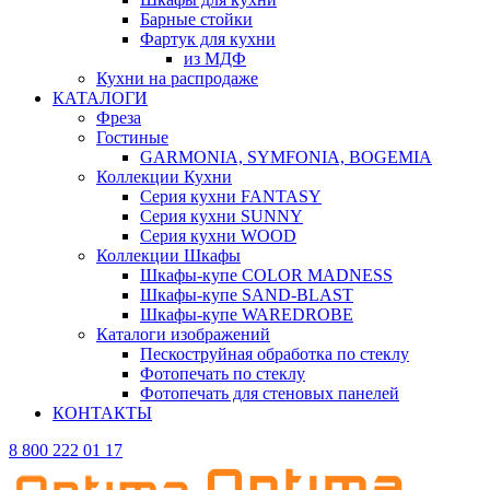
Барные стойки
Фартук для кухни
из МДФ
Кухни на распродаже
КАТАЛОГИ
Фреза
Гостиные
GARMONIA, SYMFONIA, BOGEMIA
Коллекции Кухни
Серия кухни FANTASY
Серия кухни SUNNY
Серия кухни WOOD
Коллекции Шкафы
Шкафы-купе COLOR MADNESS
Шкафы-купе SAND-BLAST
Шкафы-купе WAREDROBE
Каталоги изображений
Пескоструйная обработка по стеклу
Фотопечать по стеклу
Фотопечать для стеновых панелей
КОНТАКТЫ
8 800 222 01 17