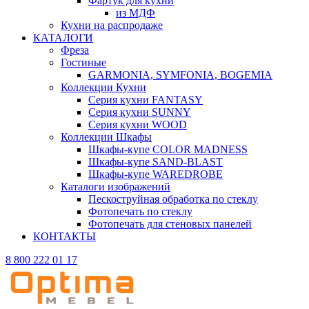
Фартук для кухни
из МДФ
Кухни на распродаже
КАТАЛОГИ
Фреза
Гостиные
GARMONIA, SYMFONIA, BOGEMIA
Коллекции Кухни
Серия кухни FANTASY
Серия кухни SUNNY
Серия кухни WOOD
Коллекции Шкафы
Шкафы-купе COLOR MADNESS
Шкафы-купе SAND-BLAST
Шкафы-купе WAREDROBE
Каталоги изображений
Пескоструйная обработка по стеклу
Фотопечать по стеклу
Фотопечать для стеновых панелей
КОНТАКТЫ
8 800 222 01 17