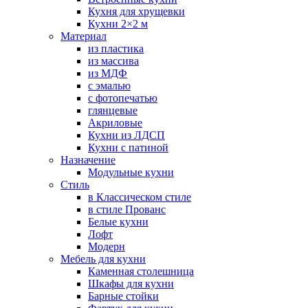
Кухня для хрущевки
Кухни 2×2 м
Материал
из пластика
из массива
из МДФ
с эмалью
с фотопечатью
глянцевые
Акриловые
Кухни из ЛДСП
Кухни с патиной
Назначение
Модульные кухни
Стиль
в Классическом стиле
в стиле Прованс
Белые кухни
Лофт
Модерн
Мебель для кухни
Каменная столешница
Шкафы для кухни
Барные стойки