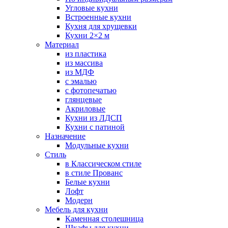
Угловые кухни
Встроенные кухни
Кухня для хрущевки
Кухни 2×2 м
Материал
из пластика
из массива
из МДФ
с эмалью
с фотопечатью
глянцевые
Акриловые
Кухни из ЛДСП
Кухни с патиной
Назначение
Модульные кухни
Стиль
в Классическом стиле
в стиле Прованс
Белые кухни
Лофт
Модерн
Мебель для кухни
Каменная столешница
Шкафы для кухни