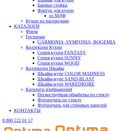
Барные стойки
Фартук для кухни
из МДФ
Кухни на распродаже
КАТАЛОГИ
Фреза
Гостиные
GARMONIA, SYMFONIA, BOGEMIA
Коллекции Кухни
Серия кухни FANTASY
Серия кухни SUNNY
Серия кухни WOOD
Коллекции Шкафы
Шкафы-купе COLOR MADNESS
Шкафы-купе SAND-BLAST
Шкафы-купе WAREDROBE
Каталоги изображений
Пескоструйная обработка по стеклу
Фотопечать по стеклу
Фотопечать для стеновых панелей
КОНТАКТЫ
8 800 222 01 17