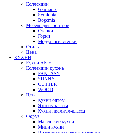
Коллекции
Garmonia
Symfonia
Bogemia
Мебель для гостиной
Стенки
Горки
Модульные стенки
Стиль
Цена
КУХНИ
Кухни Alvic
Коллекции кухонь
FANTASY
SUNNY
CUTTER
WOOD
Цена
Кухни оптом
Эконом класса
Кухни премиум-класса
Форма
Маленькие кухни
Мини кухни
По индивидуальным размерам