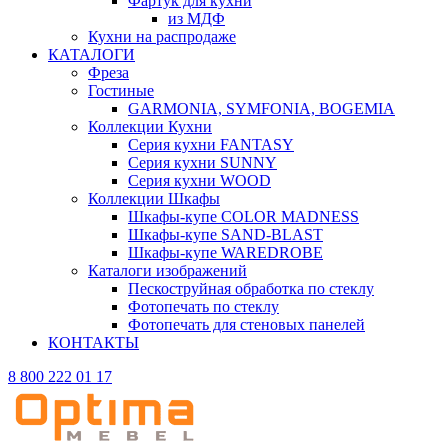
Фартук для кухни
из МДФ
Кухни на распродаже
КАТАЛОГИ
Фреза
Гостиные
GARMONIA, SYMFONIA, BOGEMIA
Коллекции Кухни
Серия кухни FANTASY
Серия кухни SUNNY
Серия кухни WOOD
Коллекции Шкафы
Шкафы-купе COLOR MADNESS
Шкафы-купе SAND-BLAST
Шкафы-купе WAREDROBE
Каталоги изображений
Пескоструйная обработка по стеклу
Фотопечать по стеклу
Фотопечать для стеновых панелей
КОНТАКТЫ
8 800 222 01 17