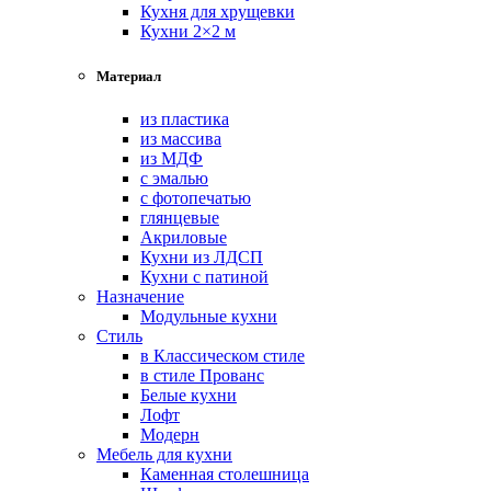
Кухня для хрущевки
Кухни 2×2 м
Материал
из пластика
из массива
из МДФ
с эмалью
с фотопечатью
глянцевые
Акриловые
Кухни из ЛДСП
Кухни с патиной
Назначение
Модульные кухни
Стиль
в Классическом стиле
в стиле Прованс
Белые кухни
Лофт
Модерн
Мебель для кухни
Каменная столешница