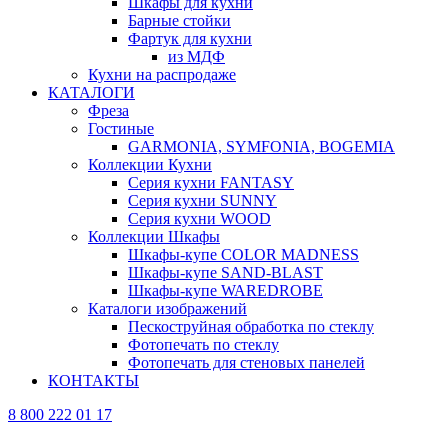
Шкафы для кухни
Барные стойки
Фартук для кухни
из МДФ
Кухни на распродаже
КАТАЛОГИ
Фреза
Гостиные
GARMONIA, SYMFONIA, BOGEMIA
Коллекции Кухни
Серия кухни FANTASY
Серия кухни SUNNY
Серия кухни WOOD
Коллекции Шкафы
Шкафы-купе COLOR MADNESS
Шкафы-купе SAND-BLAST
Шкафы-купе WAREDROBE
Каталоги изображений
Пескоструйная обработка по стеклу
Фотопечать по стеклу
Фотопечать для стеновых панелей
КОНТАКТЫ
8 800 222 01 17