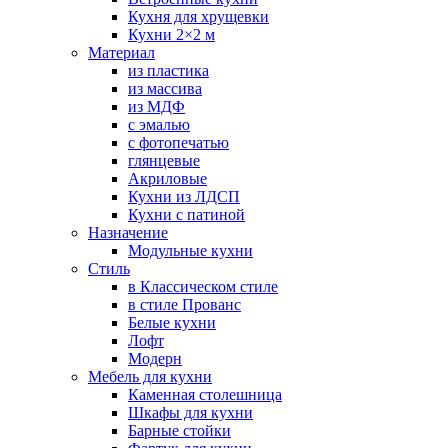
Кухня для хрущевки
Кухни 2×2 м
Материал
из пластика
из массива
из МДФ
с эмалью
с фотопечатью
глянцевые
Акриловые
Кухни из ЛДСП
Кухни с патиной
Назначение
Модульные кухни
Стиль
в Классическом стиле
в стиле Прованс
Белые кухни
Лофт
Модерн
Мебель для кухни
Каменная столешница
Шкафы для кухни
Барные стойки