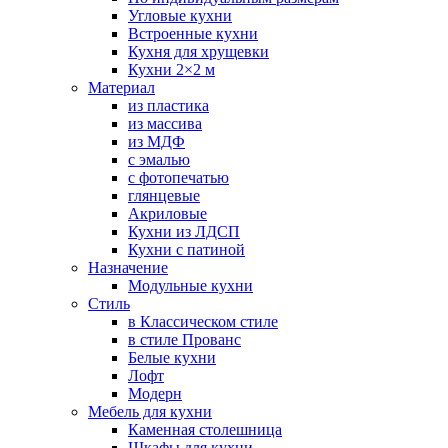
Угловые кухни
Встроенные кухни
Кухня для хрущевки
Кухни 2×2 м
Материал
из пластика
из массива
из МДФ
с эмалью
с фотопечатью
глянцевые
Акриловые
Кухни из ЛДСП
Кухни с патиной
Назначение
Модульные кухни
Стиль
в Классическом стиле
в стиле Прованс
Белые кухни
Лофт
Модерн
Мебель для кухни
Каменная столешница
Шкафы для кухни