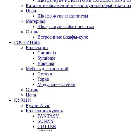
Шкафы-купе FURNITURE COLLECTIONS 
Каталог изображений пескоструйной обработки по 
Цена
Шкафы-купе заказ оптом
Материал
Шкафы-купе с фотопечатью
Стиль
Встроенные шкафы-купе
ГОСТИНЫЕ
Коллекции
Garmonia
Symfonia
Bogemia
Мебель для гостиной
Стенки
Горки
Модульные стенки
Стиль
Цена
КУХНИ
Кухни Alvic
Коллекции кухонь
FANTASY
SUNNY
CUTTER