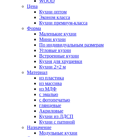
WOOD
Цена
Кухни оптом
Эконом класса
Кухни премиум-класса
Форма
Маленькие кухни
Мини кухни
По индивидуальным размерам
Угловые кухни
Встроенные кухни
Кухня для хрущевки
Кухни 2×2 м
Материал
из пластика
из массива
из МДФ
с эмалью
с фотопечатью
глянцевые
Акриловые
Кухни из ЛДСП
Кухни с патиной
Назначение
Модульные кухни