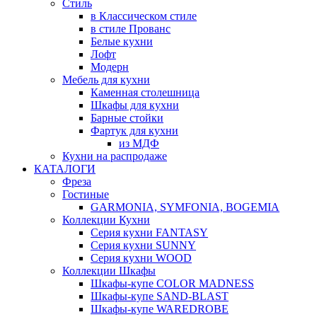
Стиль
в Классическом стиле
в стиле Прованс
Белые кухни
Лофт
Модерн
Мебель для кухни
Каменная столешница
Шкафы для кухни
Барные стойки
Фартук для кухни
из МДФ
Кухни на распродаже
КАТАЛОГИ
Фреза
Гостиные
GARMONIA, SYMFONIA, BOGEMIA
Коллекции Кухни
Серия кухни FANTASY
Серия кухни SUNNY
Серия кухни WOOD
Коллекции Шкафы
Шкафы-купе COLOR MADNESS
Шкафы-купе SAND-BLAST
Шкафы-купе WAREDROBE