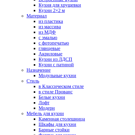
Кухня для хрущевки
Кухни 2×2 м
Материал
из пластика
из массива
из МДФ
с эмалью
с фотопечатью
глянцевые
Акриловые
Кухни из ЛДСП
Кухни с патиной
Назначение
Модульные кухни
Стиль
в Классическом стиле
в стиле Прованс
Белые кухни
Лофт
Модерн
Мебель для кухни
Каменная столешница
Шкафы для кухни
Барные стойки