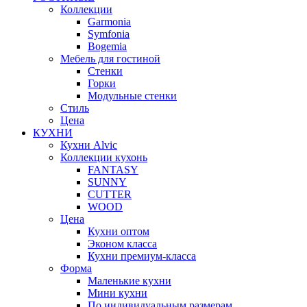
Коллекции
Garmonia
Symfonia
Bogemia
Мебель для гостиной
Стенки
Горки
Модульные стенки
Стиль
Цена
КУХНИ
Кухни Alvic
Коллекции кухонь
FANTASY
SUNNY
CUTTER
WOOD
Цена
Кухни оптом
Эконом класса
Кухни премиум-класса
Форма
Маленькие кухни
Мини кухни
По индивидуальным размерам