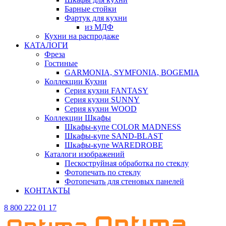
Барные стойки
Фартук для кухни
из МДФ
Кухни на распродаже
КАТАЛОГИ
Фреза
Гостиные
GARMONIA, SYMFONIA, BOGEMIA
Коллекции Кухни
Серия кухни FANTASY
Серия кухни SUNNY
Серия кухни WOOD
Коллекции Шкафы
Шкафы-купе COLOR MADNESS
Шкафы-купе SAND-BLAST
Шкафы-купе WAREDROBE
Каталоги изображений
Пескоструйная обработка по стеклу
Фотопечать по стеклу
Фотопечать для стеновых панелей
КОНТАКТЫ
8 800 222 01 17