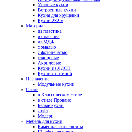
Угловые кухни
Встроенные кухни
Кухня для хрущевки
Кухни 2×2 м
Материал
из пластика
из массива
из МДФ
с эмалью
с фотопечатью
глянцевые
Акриловые
Кухни из ЛДСП
Кухни с патиной
Назначение
Модульные кухни
Стиль
в Классическом стиле
в стиле Прованс
Белые кухни
Лофт
Модерн
Мебель для кухни
Каменная столешница
Шкафы для кухни