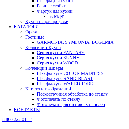
Шкафы для кухни
Барные стойки
Фартук для кухни
из МДФ
Кухни на распродаже
КАТАЛОГИ
Фреза
Гостиные
GARMONIA, SYMFONIA, BOGEMIA
Коллекции Кухни
Серия кухни FANTASY
Серия кухни SUNNY
Серия кухни WOOD
Коллекции Шкафы
Шкафы-купе COLOR MADNESS
Шкафы-купе SAND-BLAST
Шкафы-купе WAREDROBE
Каталоги изображений
Пескоструйная обработка по стеклу
Фотопечать по стеклу
Фотопечать для стеновых панелей
КОНТАКТЫ
8 800 222 01 17