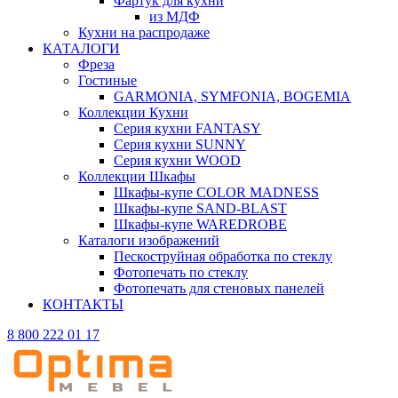
Фартук для кухни
из МДФ
Кухни на распродаже
КАТАЛОГИ
Фреза
Гостиные
GARMONIA, SYMFONIA, BOGEMIA
Коллекции Кухни
Серия кухни FANTASY
Серия кухни SUNNY
Серия кухни WOOD
Коллекции Шкафы
Шкафы-купе COLOR MADNESS
Шкафы-купе SAND-BLAST
Шкафы-купе WAREDROBE
Каталоги изображений
Пескоструйная обработка по стеклу
Фотопечать по стеклу
Фотопечать для стеновых панелей
КОНТАКТЫ
8 800 222 01 17