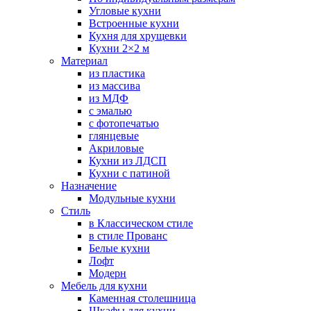
Угловые кухни
Встроенные кухни
Кухня для хрущевки
Кухни 2×2 м
Материал
из пластика
из массива
из МДФ
с эмалью
с фотопечатью
глянцевые
Акриловые
Кухни из ЛДСП
Кухни с патиной
Назначение
Модульные кухни
Стиль
в Классическом стиле
в стиле Прованс
Белые кухни
Лофт
Модерн
Мебель для кухни
Каменная столешница
Шкафы для кухни