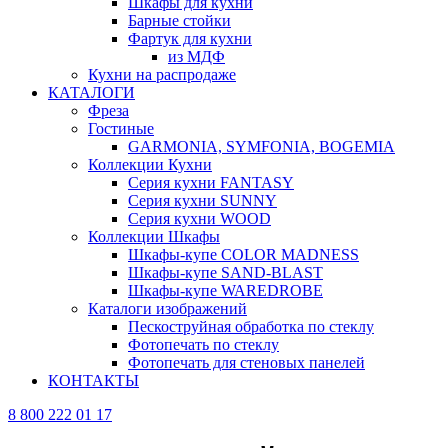
Шкафы для кухни
Барные стойки
Фартук для кухни
из МДФ
Кухни на распродаже
КАТАЛОГИ
Фреза
Гостиные
GARMONIA, SYMFONIA, BOGEMIA
Коллекции Кухни
Серия кухни FANTASY
Серия кухни SUNNY
Серия кухни WOOD
Коллекции Шкафы
Шкафы-купе COLOR MADNESS
Шкафы-купе SAND-BLAST
Шкафы-купе WAREDROBE
Каталоги изображений
Пескоструйная обработка по стеклу
Фотопечать по стеклу
Фотопечать для стеновых панелей
КОНТАКТЫ
8 800 222 01 17