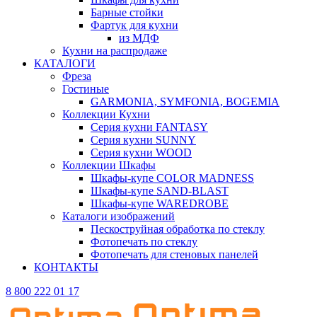
Барные стойки
Фартук для кухни
из МДФ
Кухни на распродаже
КАТАЛОГИ
Фреза
Гостиные
GARMONIA, SYMFONIA, BOGEMIA
Коллекции Кухни
Серия кухни FANTASY
Серия кухни SUNNY
Серия кухни WOOD
Коллекции Шкафы
Шкафы-купе COLOR MADNESS
Шкафы-купе SAND-BLAST
Шкафы-купе WAREDROBE
Каталоги изображений
Пескоструйная обработка по стеклу
Фотопечать по стеклу
Фотопечать для стеновых панелей
КОНТАКТЫ
8 800 222 01 17