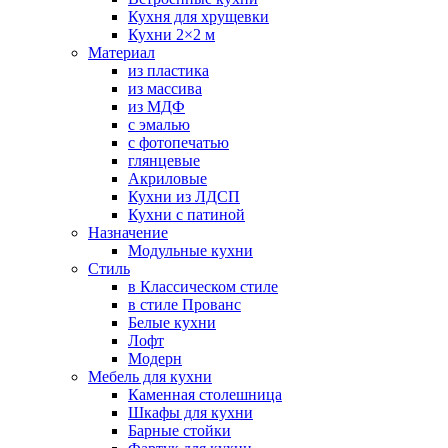
Кухня для хрущевки
Кухни 2×2 м
Материал
из пластика
из массива
из МДФ
с эмалью
с фотопечатью
глянцевые
Акриловые
Кухни из ЛДСП
Кухни с патиной
Назначение
Модульные кухни
Стиль
в Классическом стиле
в стиле Прованс
Белые кухни
Лофт
Модерн
Мебель для кухни
Каменная столешница
Шкафы для кухни
Барные стойки