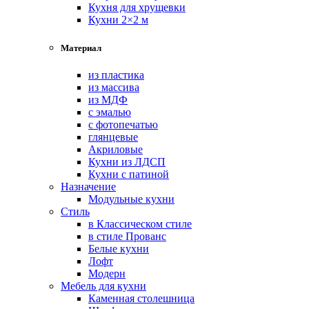
Кухня для хрущевки
Кухни 2×2 м
Материал
из пластика
из массива
из МДФ
с эмалью
с фотопечатью
глянцевые
Акриловые
Кухни из ЛДСП
Кухни с патиной
Назначение
Модульные кухни
Стиль
в Классическом стиле
в стиле Прованс
Белые кухни
Лофт
Модерн
Мебель для кухни
Каменная столешница