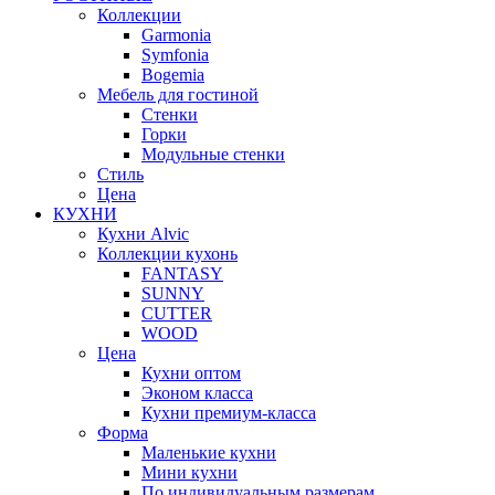
Коллекции
Garmonia
Symfonia
Bogemia
Мебель для гостиной
Стенки
Горки
Модульные стенки
Стиль
Цена
КУХНИ
Кухни Alvic
Коллекции кухонь
FANTASY
SUNNY
CUTTER
WOOD
Цена
Кухни оптом
Эконом класса
Кухни премиум-класса
Форма
Маленькие кухни
Мини кухни
По индивидуальным размерам