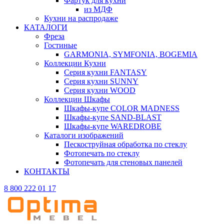
Фартук для кухни
из МДФ
Кухни на распродаже
КАТАЛОГИ
Фреза
Гостиные
GARMONIA, SYMFONIA, BOGEMIA
Коллекции Кухни
Серия кухни FANTASY
Серия кухни SUNNY
Серия кухни WOOD
Коллекции Шкафы
Шкафы-купе COLOR MADNESS
Шкафы-купе SAND-BLAST
Шкафы-купе WAREDROBE
Каталоги изображений
Пескоструйная обработка по стеклу
Фотопечать по стеклу
Фотопечать для стеновых панелей
КОНТАКТЫ
8 800 222 01 17