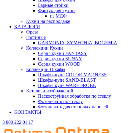
Барные стойки
Фартук для кухни
из МДФ
Кухни на распродаже
КАТАЛОГИ
Фреза
Гостиные
GARMONIA, SYMFONIA, BOGEMIA
Коллекции Кухни
Серия кухни FANTASY
Серия кухни SUNNY
Серия кухни WOOD
Коллекции Шкафы
Шкафы-купе COLOR MADNESS
Шкафы-купе SAND-BLAST
Шкафы-купе WAREDROBE
Каталоги изображений
Пескоструйная обработка по стеклу
Фотопечать по стеклу
Фотопечать для стеновых панелей
КОНТАКТЫ
8 800 222 01 17