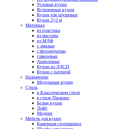
Угловые кухни
Встроенные кухни
Кухня для хрущевки
Кухни 2×2 м
Материал
из пластика
из массива
из МДФ
с эмалью
с фотопечатью
глянцевые
Акриловые
Кухни из ЛДСП
Кухни с патиной
Назначение
Модульные кухни
Стиль
в Классическом стиле
в стиле Прованс
Белые кухни
Лофт
Модерн
Мебель для кухни
Каменная столешница
Шкафы для кухни