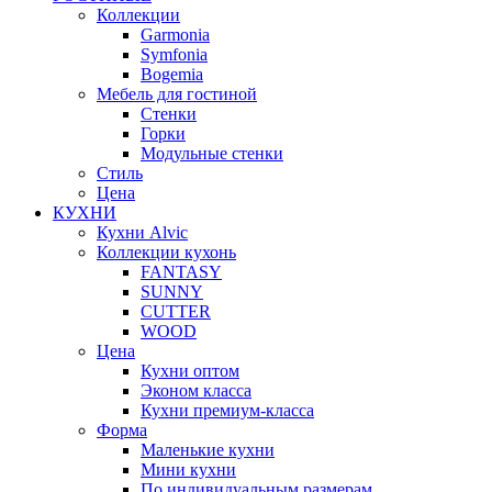
Коллекции
Garmonia
Symfonia
Bogemia
Мебель для гостиной
Стенки
Горки
Модульные стенки
Стиль
Цена
КУХНИ
Кухни Alvic
Коллекции кухонь
FANTASY
SUNNY
CUTTER
WOOD
Цена
Кухни оптом
Эконом класса
Кухни премиум-класса
Форма
Маленькие кухни
Мини кухни
По индивидуальным размерам