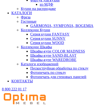
Фартук для кухни
из МДФ
Кухни на распродаже
КАТАЛОГИ
Фреза
Гостиные
GARMONIA, SYMFONIA, BOGEMIA
Коллекции Кухни
Серия кухни FANTASY
Серия кухни SUNNY
Серия кухни WOOD
Коллекции Шкафы
Шкафы-купе COLOR MADNESS
Шкафы-купе SAND-BLAST
Шкафы-купе WAREDROBE
Каталоги изображений
Пескоструйная обработка по стеклу
Фотопечать по стеклу
Фотопечать для стеновых панелей
КОНТАКТЫ
8 800 222 01 17