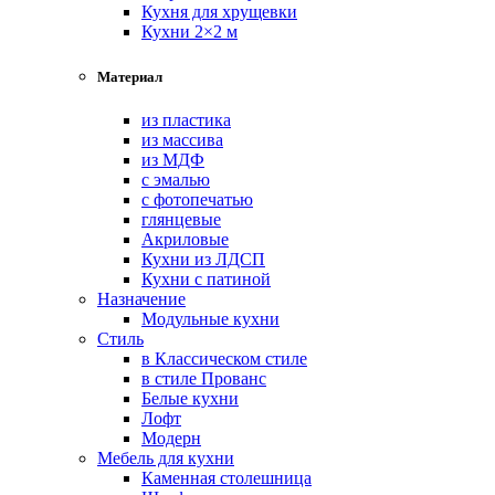
Кухня для хрущевки
Кухни 2×2 м
Материал
из пластика
из массива
из МДФ
с эмалью
с фотопечатью
глянцевые
Акриловые
Кухни из ЛДСП
Кухни с патиной
Назначение
Модульные кухни
Стиль
в Классическом стиле
в стиле Прованс
Белые кухни
Лофт
Модерн
Мебель для кухни
Каменная столешница