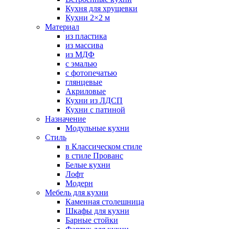
Кухня для хрущевки
Кухни 2×2 м
Материал
из пластика
из массива
из МДФ
с эмалью
с фотопечатью
глянцевые
Акриловые
Кухни из ЛДСП
Кухни с патиной
Назначение
Модульные кухни
Стиль
в Классическом стиле
в стиле Прованс
Белые кухни
Лофт
Модерн
Мебель для кухни
Каменная столешница
Шкафы для кухни
Барные стойки