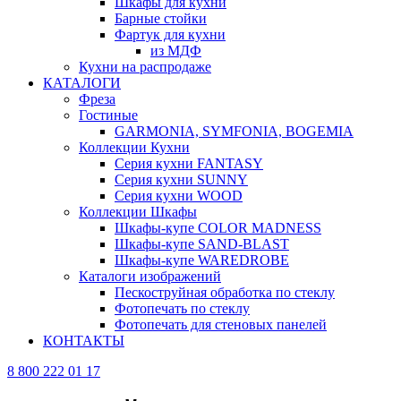
Шкафы для кухни
Барные стойки
Фартук для кухни
из МДФ
Кухни на распродаже
КАТАЛОГИ
Фреза
Гостиные
GARMONIA, SYMFONIA, BOGEMIA
Коллекции Кухни
Серия кухни FANTASY
Серия кухни SUNNY
Серия кухни WOOD
Коллекции Шкафы
Шкафы-купе COLOR MADNESS
Шкафы-купе SAND-BLAST
Шкафы-купе WAREDROBE
Каталоги изображений
Пескоструйная обработка по стеклу
Фотопечать по стеклу
Фотопечать для стеновых панелей
КОНТАКТЫ
8 800 222 01 17