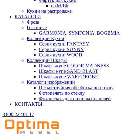
Фартук для кухни
из МДФ
Кухни на распродаже
КАТАЛОГИ
Фреза
Гостиные
GARMONIA, SYMFONIA, BOGEMIA
Коллекции Кухни
Серия кухни FANTASY
Серия кухни SUNNY
Серия кухни WOOD
Коллекции Шкафы
Шкафы-купе COLOR MADNESS
Шкафы-купе SAND-BLAST
Шкафы-купе WAREDROBE
Каталоги изображений
Пескоструйная обработка по стеклу
Фотопечать по стеклу
Фотопечать для стеновых панелей
КОНТАКТЫ
8 800 222 01 17