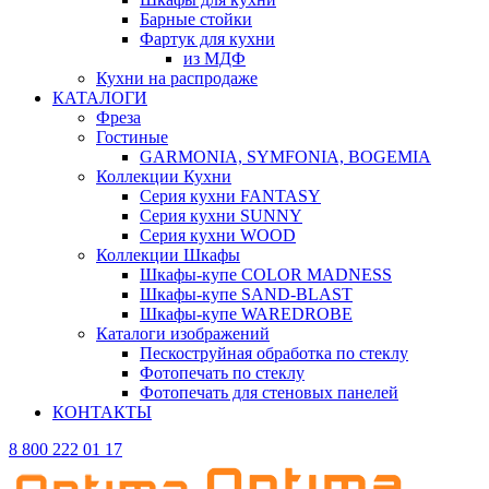
Барные стойки
Фартук для кухни
из МДФ
Кухни на распродаже
КАТАЛОГИ
Фреза
Гостиные
GARMONIA, SYMFONIA, BOGEMIA
Коллекции Кухни
Серия кухни FANTASY
Серия кухни SUNNY
Серия кухни WOOD
Коллекции Шкафы
Шкафы-купе COLOR MADNESS
Шкафы-купе SAND-BLAST
Шкафы-купе WAREDROBE
Каталоги изображений
Пескоструйная обработка по стеклу
Фотопечать по стеклу
Фотопечать для стеновых панелей
КОНТАКТЫ
8 800 222 01 17