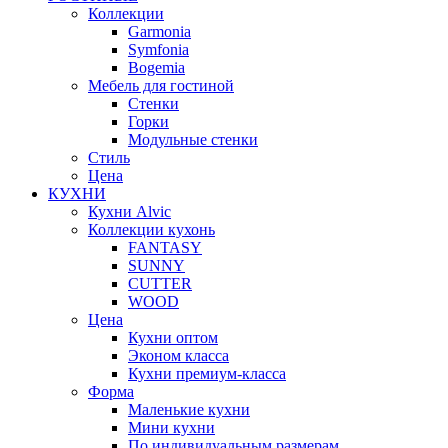
Коллекции
Garmonia
Symfonia
Bogemia
Мебель для гостиной
Стенки
Горки
Модульные стенки
Стиль
Цена
КУХНИ
Кухни Alvic
Коллекции кухонь
FANTASY
SUNNY
CUTTER
WOOD
Цена
Кухни оптом
Эконом класса
Кухни премиум-класса
Форма
Маленькие кухни
Мини кухни
По индивидуальным размерам