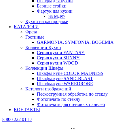
Шкафы для кухни
Барные стойки
Фартук для кухни
из МДФ
Кухни на распродаже
КАТАЛОГИ
Фреза
Гостиные
GARMONIA, SYMFONIA, BOGEMIA
Коллекции Кухни
Серия кухни FANTASY
Серия кухни SUNNY
Серия кухни WOOD
Коллекции Шкафы
Шкафы-купе COLOR MADNESS
Шкафы-купе SAND-BLAST
Шкафы-купе WAREDROBE
Каталоги изображений
Пескоструйная обработка по стеклу
Фотопечать по стеклу
Фотопечать для стеновых панелей
КОНТАКТЫ
8 800 222 01 17