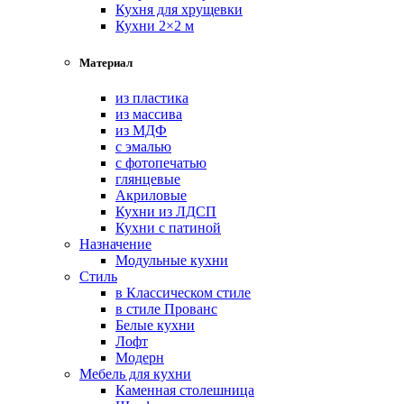
Кухня для хрущевки
Кухни 2×2 м
Материал
из пластика
из массива
из МДФ
с эмалью
с фотопечатью
глянцевые
Акриловые
Кухни из ЛДСП
Кухни с патиной
Назначение
Модульные кухни
Стиль
в Классическом стиле
в стиле Прованс
Белые кухни
Лофт
Модерн
Мебель для кухни
Каменная столешница