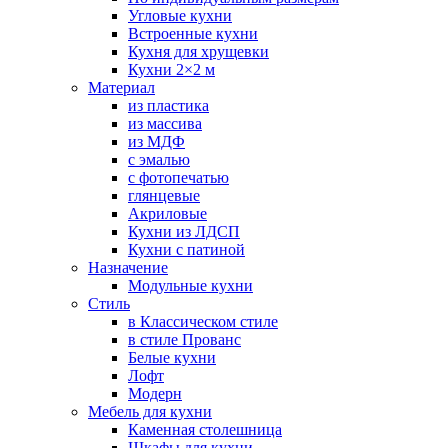
Угловые кухни
Встроенные кухни
Кухня для хрущевки
Кухни 2×2 м
Материал
из пластика
из массива
из МДФ
с эмалью
с фотопечатью
глянцевые
Акриловые
Кухни из ЛДСП
Кухни с патиной
Назначение
Модульные кухни
Стиль
в Классическом стиле
в стиле Прованс
Белые кухни
Лофт
Модерн
Мебель для кухни
Каменная столешница
Шкафы для кухни