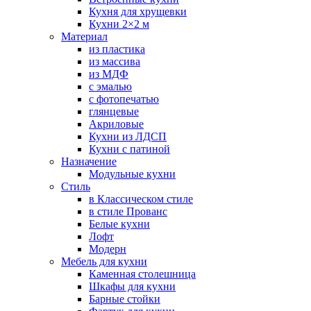
Кухня для хрущевки
Кухни 2×2 м
Материал
из пластика
из массива
из МДФ
с эмалью
с фотопечатью
глянцевые
Акриловые
Кухни из ЛДСП
Кухни с патиной
Назначение
Модульные кухни
Стиль
в Классическом стиле
в стиле Прованс
Белые кухни
Лофт
Модерн
Мебель для кухни
Каменная столешница
Шкафы для кухни
Барные стойки