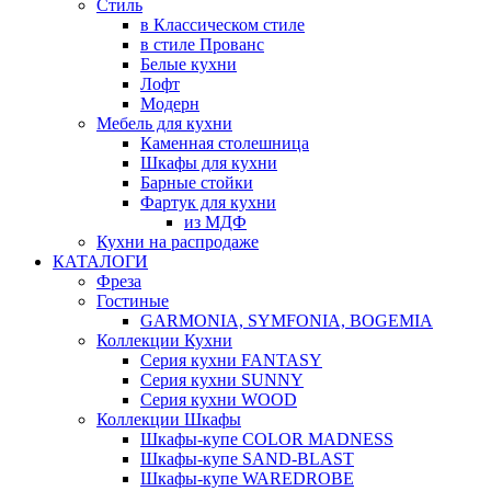
Стиль
в Классическом стиле
в стиле Прованс
Белые кухни
Лофт
Модерн
Мебель для кухни
Каменная столешница
Шкафы для кухни
Барные стойки
Фартук для кухни
из МДФ
Кухни на распродаже
КАТАЛОГИ
Фреза
Гостиные
GARMONIA, SYMFONIA, BOGEMIA
Коллекции Кухни
Серия кухни FANTASY
Серия кухни SUNNY
Серия кухни WOOD
Коллекции Шкафы
Шкафы-купе COLOR MADNESS
Шкафы-купе SAND-BLAST
Шкафы-купе WAREDROBE