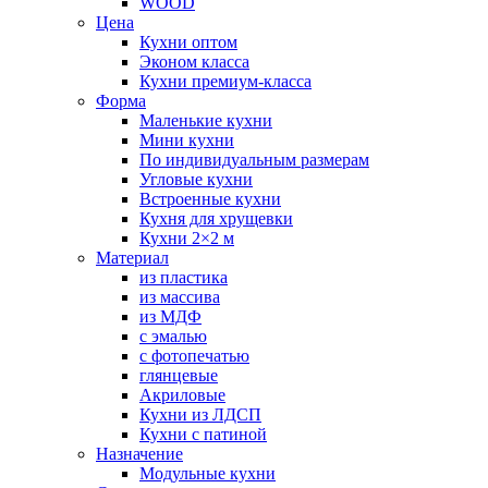
WOOD
Цена
Кухни оптом
Эконом класса
Кухни премиум-класса
Форма
Маленькие кухни
Мини кухни
По индивидуальным размерам
Угловые кухни
Встроенные кухни
Кухня для хрущевки
Кухни 2×2 м
Материал
из пластика
из массива
из МДФ
с эмалью
с фотопечатью
глянцевые
Акриловые
Кухни из ЛДСП
Кухни с патиной
Назначение
Модульные кухни