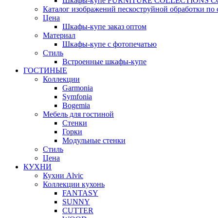
Шкафы-купе FURNITURE COLLECTIONS 
Каталог изображений пескоструйной обработки по 
Цена
Шкафы-купе заказ оптом
Материал
Шкафы-купе с фотопечатью
Стиль
Встроенные шкафы-купе
ГОСТИНЫЕ
Коллекции
Garmonia
Symfonia
Bogemia
Мебель для гостиной
Стенки
Горки
Модульные стенки
Стиль
Цена
КУХНИ
Кухни Alvic
Коллекции кухонь
FANTASY
SUNNY
CUTTER