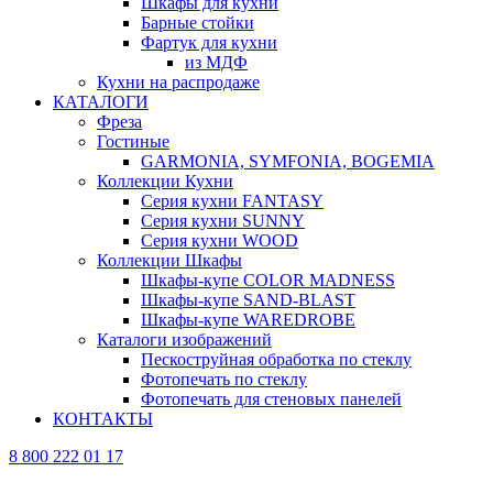
Шкафы для кухни
Барные стойки
Фартук для кухни
из МДФ
Кухни на распродаже
КАТАЛОГИ
Фреза
Гостиные
GARMONIA, SYMFONIA, BOGEMIA
Коллекции Кухни
Серия кухни FANTASY
Серия кухни SUNNY
Серия кухни WOOD
Коллекции Шкафы
Шкафы-купе COLOR MADNESS
Шкафы-купе SAND-BLAST
Шкафы-купе WAREDROBE
Каталоги изображений
Пескоструйная обработка по стеклу
Фотопечать по стеклу
Фотопечать для стеновых панелей
КОНТАКТЫ
8 800 222 01 17