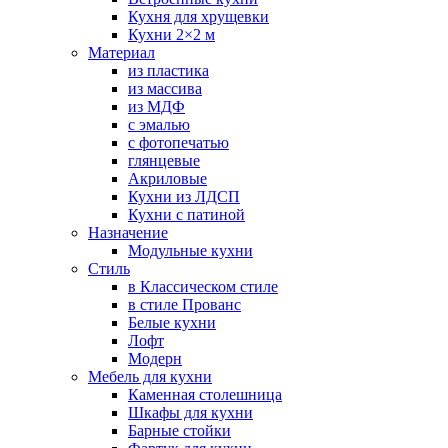
Кухня для хрущевки
Кухни 2×2 м
Материал
из пластика
из массива
из МДФ
с эмалью
с фотопечатью
глянцевые
Акриловые
Кухни из ЛДСП
Кухни с патиной
Назначение
Модульные кухни
Стиль
в Классическом стиле
в стиле Прованс
Белые кухни
Лофт
Модерн
Мебель для кухни
Каменная столешница
Шкафы для кухни
Барные стойки