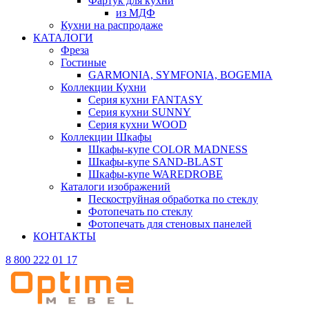
Фартук для кухни
из МДФ
Кухни на распродаже
КАТАЛОГИ
Фреза
Гостиные
GARMONIA, SYMFONIA, BOGEMIA
Коллекции Кухни
Серия кухни FANTASY
Серия кухни SUNNY
Серия кухни WOOD
Коллекции Шкафы
Шкафы-купе COLOR MADNESS
Шкафы-купе SAND-BLAST
Шкафы-купе WAREDROBE
Каталоги изображений
Пескоструйная обработка по стеклу
Фотопечать по стеклу
Фотопечать для стеновых панелей
КОНТАКТЫ
8 800 222 01 17