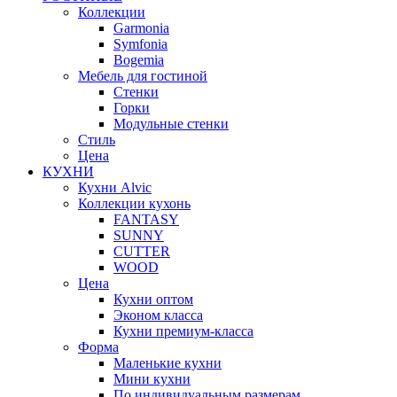
Коллекции
Garmonia
Symfonia
Bogemia
Мебель для гостиной
Стенки
Горки
Модульные стенки
Стиль
Цена
КУХНИ
Кухни Alvic
Коллекции кухонь
FANTASY
SUNNY
CUTTER
WOOD
Цена
Кухни оптом
Эконом класса
Кухни премиум-класса
Форма
Маленькие кухни
Мини кухни
По индивидуальным размерам