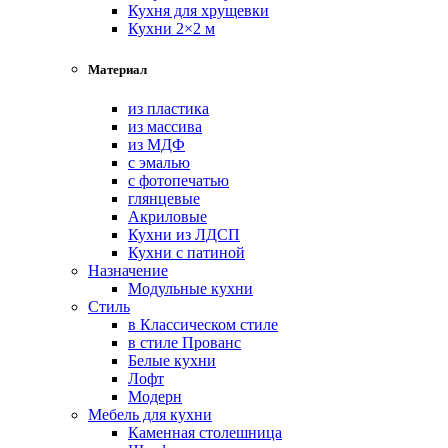
Кухня для хрущевки
Кухни 2×2 м
Материал
из пластика
из массива
из МДФ
с эмалью
с фотопечатью
глянцевые
Акриловые
Кухни из ЛДСП
Кухни с патиной
Назначение
Модульные кухни
Стиль
в Классическом стиле
в стиле Прованс
Белые кухни
Лофт
Модерн
Мебель для кухни
Каменная столешница