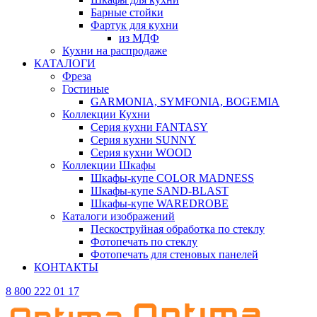
Барные стойки
Фартук для кухни
из МДФ
Кухни на распродаже
КАТАЛОГИ
Фреза
Гостиные
GARMONIA, SYMFONIA, BOGEMIA
Коллекции Кухни
Серия кухни FANTASY
Серия кухни SUNNY
Серия кухни WOOD
Коллекции Шкафы
Шкафы-купе COLOR MADNESS
Шкафы-купе SAND-BLAST
Шкафы-купе WAREDROBE
Каталоги изображений
Пескоструйная обработка по стеклу
Фотопечать по стеклу
Фотопечать для стеновых панелей
КОНТАКТЫ
8 800 222 01 17