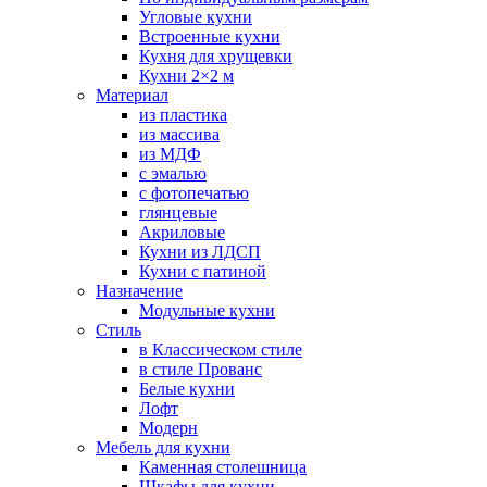
Угловые кухни
Встроенные кухни
Кухня для хрущевки
Кухни 2×2 м
Материал
из пластика
из массива
из МДФ
с эмалью
с фотопечатью
глянцевые
Акриловые
Кухни из ЛДСП
Кухни с патиной
Назначение
Модульные кухни
Стиль
в Классическом стиле
в стиле Прованс
Белые кухни
Лофт
Модерн
Мебель для кухни
Каменная столешница
Шкафы для кухни