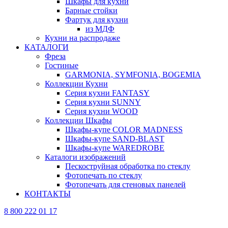
Шкафы для кухни
Барные стойки
Фартук для кухни
из МДФ
Кухни на распродаже
КАТАЛОГИ
Фреза
Гостиные
GARMONIA, SYMFONIA, BOGEMIA
Коллекции Кухни
Серия кухни FANTASY
Серия кухни SUNNY
Серия кухни WOOD
Коллекции Шкафы
Шкафы-купе COLOR MADNESS
Шкафы-купе SAND-BLAST
Шкафы-купе WAREDROBE
Каталоги изображений
Пескоструйная обработка по стеклу
Фотопечать по стеклу
Фотопечать для стеновых панелей
КОНТАКТЫ
8 800 222 01 17