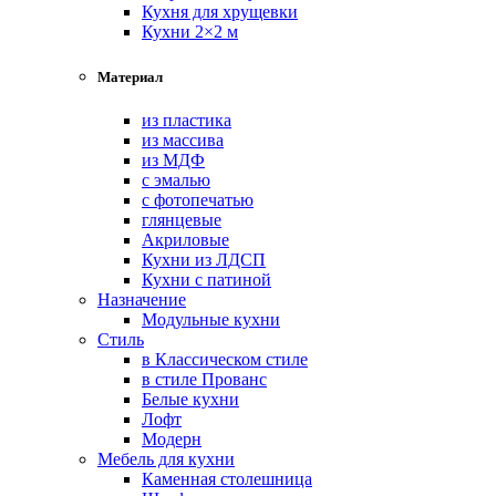
Кухня для хрущевки
Кухни 2×2 м
Материал
из пластика
из массива
из МДФ
с эмалью
с фотопечатью
глянцевые
Акриловые
Кухни из ЛДСП
Кухни с патиной
Назначение
Модульные кухни
Стиль
в Классическом стиле
в стиле Прованс
Белые кухни
Лофт
Модерн
Мебель для кухни
Каменная столешница