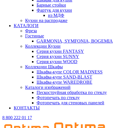
Барные стойки
Фартук для кухни
из МДФ
Кухни на распродаже
КАТАЛОГИ
Фреза
Гостиные
GARMONIA, SYMFONIA, BOGEMIA
Коллекции Кухни
Серия кухни FANTASY
Серия кухни SUNNY
Серия кухни WOOD
Коллекции Шкафы
Шкафы-купе COLOR MADNESS
Шкафы-купе SAND-BLAST
Шкафы-купе WAREDROBE
Каталоги изображений
Пескоструйная обработка по стеклу
Фотопечать по стеклу
Фотопечать для стеновых панелей
КОНТАКТЫ
8 800 222 01 17