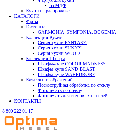
Фартук для кухни
из МДФ
Кухни на распродаже
КАТАЛОГИ
Фреза
Гостиные
GARMONIA, SYMFONIA, BOGEMIA
Коллекции Кухни
Серия кухни FANTASY
Серия кухни SUNNY
Серия кухни WOOD
Коллекции Шкафы
Шкафы-купе COLOR MADNESS
Шкафы-купе SAND-BLAST
Шкафы-купе WAREDROBE
Каталоги изображений
Пескоструйная обработка по стеклу
Фотопечать по стеклу
Фотопечать для стеновых панелей
КОНТАКТЫ
8 800 222 01 17