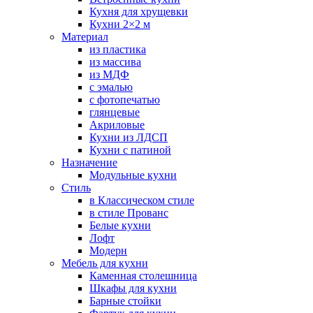
Кухня для хрущевки
Кухни 2×2 м
Материал
из пластика
из массива
из МДФ
с эмалью
с фотопечатью
глянцевые
Акриловые
Кухни из ЛДСП
Кухни с патиной
Назначение
Модульные кухни
Стиль
в Классическом стиле
в стиле Прованс
Белые кухни
Лофт
Модерн
Мебель для кухни
Каменная столешница
Шкафы для кухни
Барные стойки