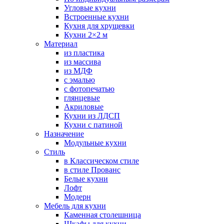
Угловые кухни
Встроенные кухни
Кухня для хрущевки
Кухни 2×2 м
Материал
из пластика
из массива
из МДФ
с эмалью
с фотопечатью
глянцевые
Акриловые
Кухни из ЛДСП
Кухни с патиной
Назначение
Модульные кухни
Стиль
в Классическом стиле
в стиле Прованс
Белые кухни
Лофт
Модерн
Мебель для кухни
Каменная столешница
Шкафы для кухни