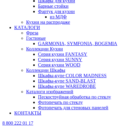
Шкафы для кухни
Барные стойки
Фартук для кухни
из МДФ
Кухни на распродаже
КАТАЛОГИ
Фреза
Гостиные
GARMONIA, SYMFONIA, BOGEMIA
Коллекции Кухни
Серия кухни FANTASY
Серия кухни SUNNY
Серия кухни WOOD
Коллекции Шкафы
Шкафы-купе COLOR MADNESS
Шкафы-купе SAND-BLAST
Шкафы-купе WAREDROBE
Каталоги изображений
Пескоструйная обработка по стеклу
Фотопечать по стеклу
Фотопечать для стеновых панелей
КОНТАКТЫ
8 800 222 01 17