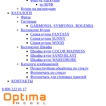
Фартук для кухни
из МДФ
Кухни на распродаже
КАТАЛОГИ
Фреза
Гостиные
GARMONIA, SYMFONIA, BOGEMIA
Коллекции Кухни
Серия кухни FANTASY
Серия кухни SUNNY
Серия кухни WOOD
Коллекции Шкафы
Шкафы-купе COLOR MADNESS
Шкафы-купе SAND-BLAST
Шкафы-купе WAREDROBE
Каталоги изображений
Пескоструйная обработка по стеклу
Фотопечать по стеклу
Фотопечать для стеновых панелей
КОНТАКТЫ
8 800 222 01 17