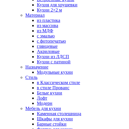
Кухня для хрущевки
Кухни 2×2 м
Материал
из пластика
из массива
из МДФ
с эмалью
с фотопечатью
глянцевые
Акриловые
Кухни из ЛДСП
Кухни с патиной
Назначение
Модульные кухни
Стиль
в Классическом стиле
в стиле Прованс
Белые кухни
Лофт
Модерн
Мебель для кухни
Каменная столешница
Шкафы для кухни
Барные стойки