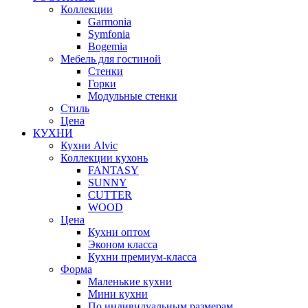
Коллекции
Garmonia
Symfonia
Bogemia
Мебель для гостиной
Стенки
Горки
Модульные стенки
Стиль
Цена
КУХНИ
Кухни Alvic
Коллекции кухонь
FANTASY
SUNNY
CUTTER
WOOD
Цена
Кухни оптом
Эконом класса
Кухни премиум-класса
Форма
Маленькие кухни
Мини кухни
По индивидуальным размерам