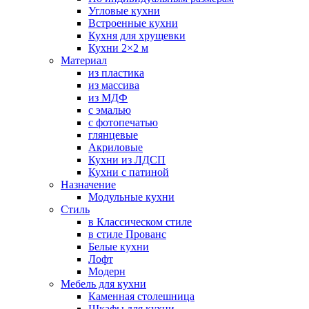
Угловые кухни
Встроенные кухни
Кухня для хрущевки
Кухни 2×2 м
Материал
из пластика
из массива
из МДФ
с эмалью
с фотопечатью
глянцевые
Акриловые
Кухни из ЛДСП
Кухни с патиной
Назначение
Модульные кухни
Стиль
в Классическом стиле
в стиле Прованс
Белые кухни
Лофт
Модерн
Мебель для кухни
Каменная столешница
Шкафы для кухни