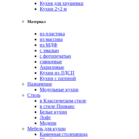
Кухня для хрущевки
Кухни 2×2 м
Материал
из пластика
из массива
из МДФ
с эмалью
с фотопечатью
глянцевые
Акриловые
Кухни из ЛДСП
Кухни с патиной
Назначение
Модульные кухни
Стиль
в Классическом стиле
в стиле Прованс
Белые кухни
Лофт
Модерн
Мебель для кухни
Каменная столешница