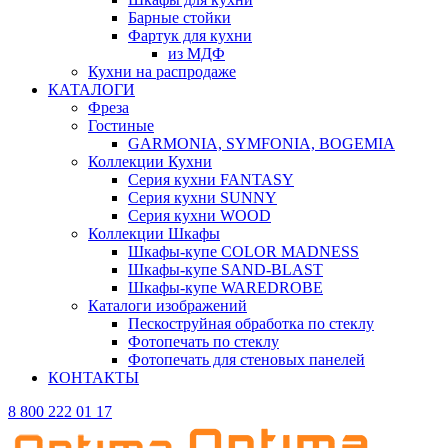
Барные стойки
Фартук для кухни
из МДФ
Кухни на распродаже
КАТАЛОГИ
Фреза
Гостиные
GARMONIA, SYMFONIA, BOGEMIA
Коллекции Кухни
Серия кухни FANTASY
Серия кухни SUNNY
Серия кухни WOOD
Коллекции Шкафы
Шкафы-купе COLOR MADNESS
Шкафы-купе SAND-BLAST
Шкафы-купе WAREDROBE
Каталоги изображений
Пескоструйная обработка по стеклу
Фотопечать по стеклу
Фотопечать для стеновых панелей
КОНТАКТЫ
8 800 222 01 17