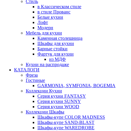
Стиль
в Классическом стиле
в стиле Прованс
Белые кухни
Лофт
Модерн
Мебель для кухни
Каменная столешница
Шкафы для кухни
Барные стойки
Фартук для кухни
из МДФ
Кухни на распродаже
КАТАЛОГИ
Фреза
Гостиные
GARMONIA, SYMFONIA, BOGEMIA
Коллекции Кухни
Серия кухни FANTASY
Серия кухни SUNNY
Серия кухни WOOD
Коллекции Шкафы
Шкафы-купе COLOR MADNESS
Шкафы-купе SAND-BLAST
Шкафы-купе WAREDROBE