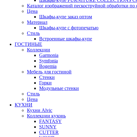
Шкафы-купе FURNITURE COLLECTIONS 
Каталог изображений пескоструйной обработки по 
Цена
Шкафы-купе заказ оптом
Материал
Шкафы-купе с фотопечатью
Стиль
Встроенные шкафы-купе
ГОСТИНЫЕ
Коллекции
Garmonia
Symfonia
Bogemia
Мебель для гостиной
Стенки
Горки
Модульные стенки
Стиль
Цена
КУХНИ
Кухни Alvic
Коллекции кухонь
FANTASY
SUNNY
CUTTER