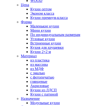
WOOD
Цена
Кухни оптом
Эконом класса
Кухни премиум-класса
Форма
Маленькие кухни
Мини кухни
По индивидуальным размерам
Угловые кухни
Встроенные кухни
Кухня для хрущевки
Кухни 2×2 м
Материал
из пластика
из массива
из МДФ
с эмалью
с фотопечатью
глянцевые
Акриловые
Кухни из ЛДСП
Кухни с патиной
Назначение
Модульные кухни