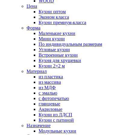
WOOD
Цена
Кухни оптом
Эконом класса
Кухни премиум-класса
Форма
Маленькие кухни
Мини кухни
По индивидуальным размерам
Угловые кухни
Встроенные кухни
Кухня для хрущевки
Кухни 2×2 м
Материал
из пластика
из массива
из МДФ
с эмалью
с фотопечатью
глянцевые
Акриловые
Кухни из ЛДСП
Кухни с патиной
Назначение
Модульные кухни