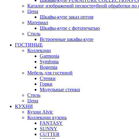
Шкафы-купе FURNITURE COLLECTIONS 
Каталог изображений пескоструйной обработки по 
Цена
Шкафы-купе заказ оптом
Материал
Шкафы-купе с фотопечатью
Стиль
Встроенные шкафы-купе
ГОСТИНЫЕ
Коллекции
Garmonia
Symfonia
Bogemia
Мебель для гостиной
Стенки
Горки
Модульные стенки
Стиль
Цена
КУХНИ
Кухни Alvic
Коллекции кухонь
FANTASY
SUNNY
CUTTER