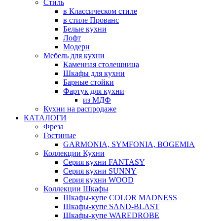
Стиль
в Классическом стиле
в стиле Прованс
Белые кухни
Лофт
Модерн
Мебель для кухни
Каменная столешница
Шкафы для кухни
Барные стойки
Фартук для кухни
из МДФ
Кухни на распродаже
КАТАЛОГИ
Фреза
Гостиные
GARMONIA, SYMFONIA, BOGEMIA
Коллекции Кухни
Серия кухни FANTASY
Серия кухни SUNNY
Серия кухни WOOD
Коллекции Шкафы
Шкафы-купе COLOR MADNESS
Шкафы-купе SAND-BLAST
Шкафы-купе WAREDROBE