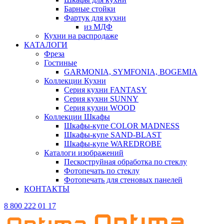
Барные стойки
Фартук для кухни
из МДФ
Кухни на распродаже
КАТАЛОГИ
Фреза
Гостиные
GARMONIA, SYMFONIA, BOGEMIA
Коллекции Кухни
Серия кухни FANTASY
Серия кухни SUNNY
Серия кухни WOOD
Коллекции Шкафы
Шкафы-купе COLOR MADNESS
Шкафы-купе SAND-BLAST
Шкафы-купе WAREDROBE
Каталоги изображений
Пескоструйная обработка по стеклу
Фотопечать по стеклу
Фотопечать для стеновых панелей
КОНТАКТЫ
8 800 222 01 17