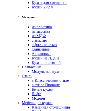
Кухня для хрущевки
Кухни 2×2 м
Материал
из пластика
из массива
из МДФ
с эмалью
с фотопечатью
глянцевые
Акриловые
Кухни из ЛДСП
Кухни с патиной
Назначение
Модульные кухни
Стиль
в Классическом стиле
в стиле Прованс
Белые кухни
Лофт
Модерн
Мебель для кухни
Каменная столешница