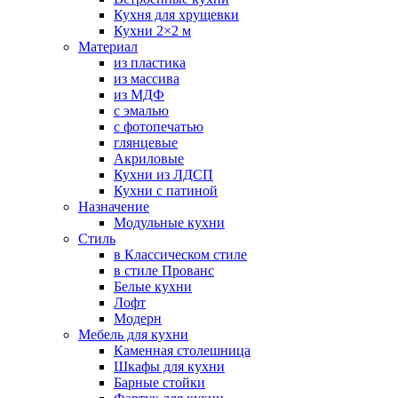
Кухня для хрущевки
Кухни 2×2 м
Материал
из пластика
из массива
из МДФ
с эмалью
с фотопечатью
глянцевые
Акриловые
Кухни из ЛДСП
Кухни с патиной
Назначение
Модульные кухни
Стиль
в Классическом стиле
в стиле Прованс
Белые кухни
Лофт
Модерн
Мебель для кухни
Каменная столешница
Шкафы для кухни
Барные стойки