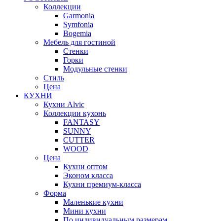
Коллекции
Garmonia
Symfonia
Bogemia
Мебель для гостиной
Стенки
Горки
Модульные стенки
Стиль
Цена
КУХНИ
Кухни Alvic
Коллекции кухонь
FANTASY
SUNNY
CUTTER
WOOD
Цена
Кухни оптом
Эконом класса
Кухни премиум-класса
Форма
Маленькие кухни
Мини кухни
По индивидуальным размерам