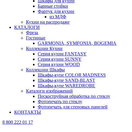
Шкафы для кухни
Барные стойки
Фартук для кухни
из МДФ
Кухни на распродаже
КАТАЛОГИ
Фреза
Гостиные
GARMONIA, SYMFONIA, BOGEMIA
Коллекции Кухни
Серия кухни FANTASY
Серия кухни SUNNY
Серия кухни WOOD
Коллекции Шкафы
Шкафы-купе COLOR MADNESS
Шкафы-купе SAND-BLAST
Шкафы-купе WAREDROBE
Каталоги изображений
Пескоструйная обработка по стеклу
Фотопечать по стеклу
Фотопечать для стеновых панелей
КОНТАКТЫ
8 800 222 01 17