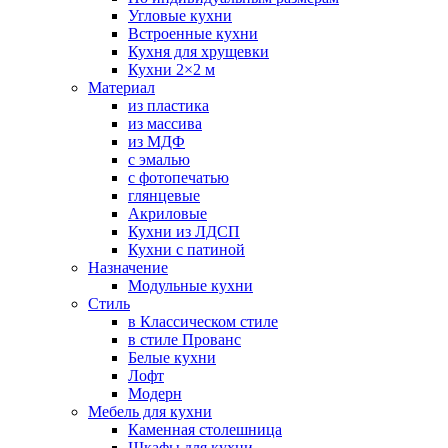
Угловые кухни
Встроенные кухни
Кухня для хрущевки
Кухни 2×2 м
Материал
из пластика
из массива
из МДФ
с эмалью
с фотопечатью
глянцевые
Акриловые
Кухни из ЛДСП
Кухни с патиной
Назначение
Модульные кухни
Стиль
в Классическом стиле
в стиле Прованс
Белые кухни
Лофт
Модерн
Мебель для кухни
Каменная столешница
Шкафы для кухни