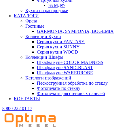
Фартук для кухни
из МДФ
Кухни на распродаже
КАТАЛОГИ
Фреза
Гостиные
GARMONIA, SYMFONIA, BOGEMIA
Коллекции Кухни
Серия кухни FANTASY
Серия кухни SUNNY
Серия кухни WOOD
Коллекции Шкафы
Шкафы-купе COLOR MADNESS
Шкафы-купе SAND-BLAST
Шкафы-купе WAREDROBE
Каталоги изображений
Пескоструйная обработка по стеклу
Фотопечать по стеклу
Фотопечать для стеновых панелей
КОНТАКТЫ
8 800 222 01 17